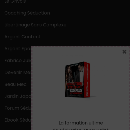
Le Grivois
Coaching Séduction
Libertinage Sans Complexe
Argent Content
Argent Epargne
×
Fabrice Julien
Devenir Mentaliste
Beau Mec
Jardin Japonais Zen
Forum Séduction
Ebook Séduction
La formation ultime