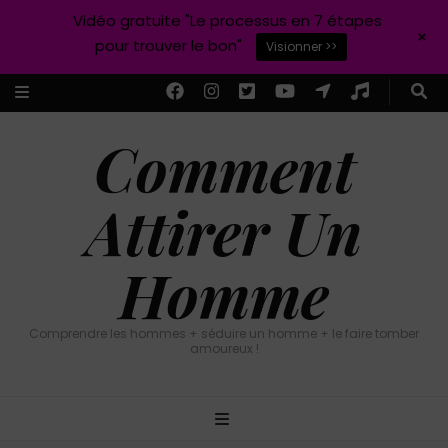
Vidéo gratuite "Le processus en 7 étapes
+
pour trouver le bon"
Visionner >>
Comment
Attirer Un
Homme
Comprendre les hommes + séduire un homme + le faire tomber
amoureux !