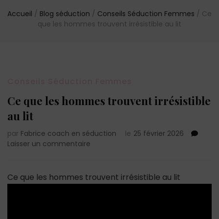
Accueil
/
Blog séduction
/
Conseils Séduction Femmes
/
Ce
que les hommes trouvent irrésistible au lit
Conseils Séduction Femmes
Ce que les hommes trouvent irrésistible
au lit
par
Fabrice coach en séduction
le
25 février 2026
sur
Laisser un commentaire
Ce
que
les
Ce que les hommes trouvent irrésistible au lit
hommes
trouvent
irrésistible
au