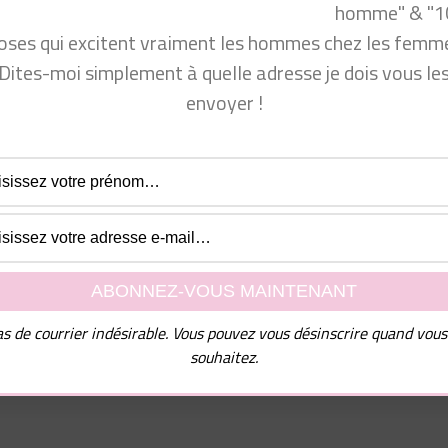
homme" & "1
oses qui excitent vraiment les hommes chez les femme
 venir consulter mon site Conseils Séduction Femmes ou m
Dites-moi simplement à quelle adresse je dois vous le
envoyer !
ok.com/groups/conseilsseductionfemmes/
com/produit_bio/
cyprine
jUN3_CQ9pszZbxBvf5KQ
ait bien vous intéresser 👁 : https://youtu.be/Jl1cEJJpyIY
s de courrier indésirable. Vous pouvez vous désinscrire quand vous
souhaitez.
teamcyprine » dans les commentaires !