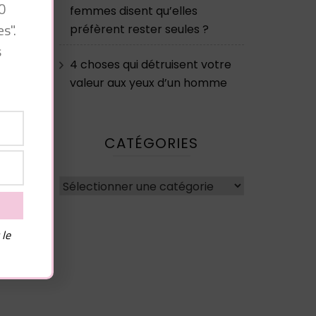
0
femmes disent qu’elles
s".
préfèrent rester seules ?
e
s
4 choses qui détruisent votre
valeur aux yeux d’un homme
CATÉGORIES
Catégories
 le