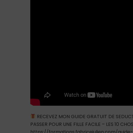
RECEVEZ MON GUIDE GRATUIT DE SEDUC
PASSER POUR UNE FILLE FACILE – LES 10 CH
https://formations.fabricejulien.com/guide