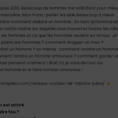
depuis 2010. Beaucoup de femmes me sollicitent pour mieu
asculine. Mon franc-parler les aide beaucoup à mieux
rendre comment séduire un homme… En tant qu’homme e
er cette chaîne sur laquelle vous trouverez toutes les clé
 les femmes et ce que les hommes veulent en amour. Je
nt plaire aux hommes ? comment draguer un mec ?
citer un homme ? ou même : comment rendre un homm
mment rendre un homme amoureux ? comment garder u
 pensent vraiment ! Bref, ici, je vous dis tout sur
 homme et le faire tomber amoureux !
icejulien.com/reseaux-sociaux-de-fabrice-julien/
 est attiré
dre fou ?