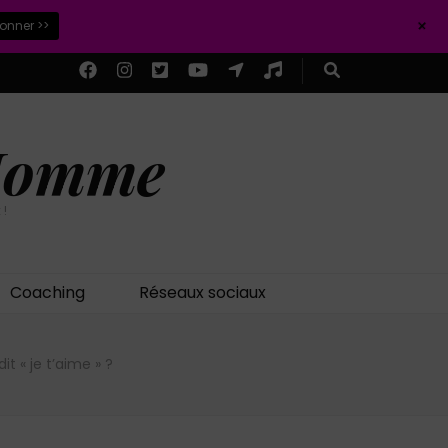
+
ionner >>
 Homme
 !
Coaching
Réseaux sociaux
« je t’aime » ?