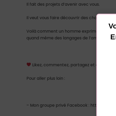
Il fait des projets d’avenir avec vous.
Il veut vous faire découvrir des choses import
Vo
Voilà comment un homme exprime ses sentimen
E
quand même des langages de l’amour.
Likez, commentez, partagez et abonnez-
Pour aller plus loin :
– Mon groupe privé Facebook : https://