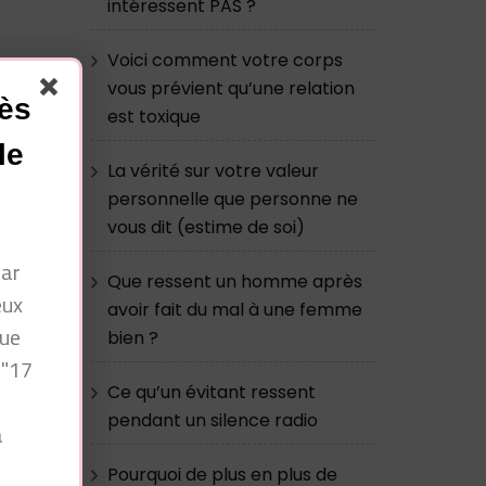
intéressent PAS ?
Voici comment votre corps
vous prévient qu’une relation
cès
est toxique
le
La vérité sur votre valeur
personnelle que personne ne
vous dit (estime de soi)
par
Que ressent un homme après
eux
avoir fait du mal à une femme
que
bien ?
 "17
Ce qu’un évitant ressent
pendant un silence radio
à
n
Pourquoi de plus en plus de