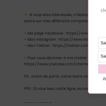
ch
Si vous êtes intéressée, n’hésitez pas à
suivre sur mes différents comptes sociaux :
– Ma page Facebook : https://www.facebo
– Mon Instagram : https://www.instagram.
– Mon Twitter : https://twitter.com/pluiede
– Pour vous abonner à ma chaîne Youtube :
https://www.youtube.com/channel/UCA9
PS : avant de partir, cette autre vidéo pourr
Pa
PPS : Si vous lisez cette ligne, écrivez « #
_________