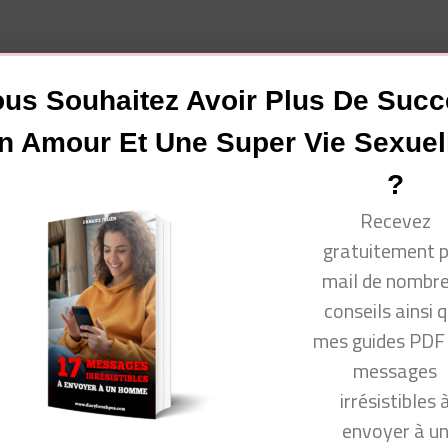
antes pour lui. Et il veut aussi entrer dans votre univers.
us Souhaitez Avoir Plus De Suc
ts ! C’est dur d’avouer ses sentiments ! Mais il s’agit
n Amour Et Une Super Vie Sexuel
?
Recevez
gratuitement 
vous !
mail de nombr
conseils ainsi 
mes guides PDF
messages
irrésistibles 
www.facebook.com/groups/communautecyprine/
envoyer à u