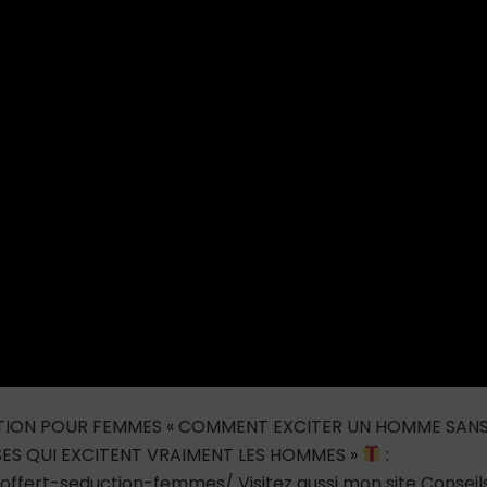
TION POUR FEMMES « COMMENT EXCITER UN HOMME SAN
OSES QUI EXCITENT VRAIMENT LES HOMMES »
:
-offert-seduction-femmes/ Visitez aussi mon site Conseil