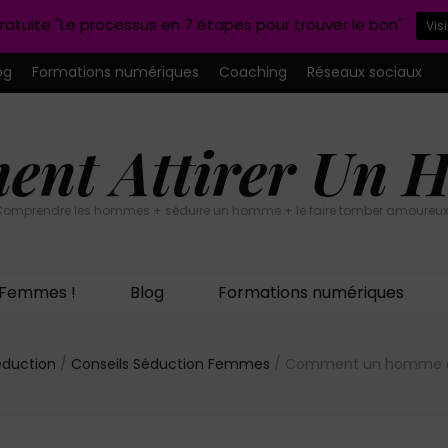
ratuite "Le processus en 7 étapes pour trouver le bon"
Vis
og
Formations numériques
Coaching
Réseaux sociaux
nt Attirer Un
omprendre les hommes + séduire un homme + le faire tomber amoureux
n Femmes !
Blog
Formations numériques
éduction
/
Conseils Séduction Femmes
/
Comment un homme dit 