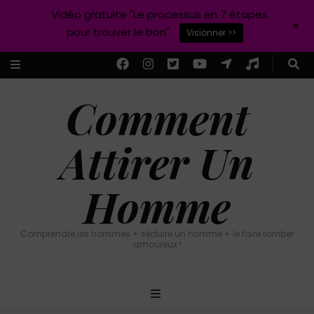
Vidéo gratuite "Le processus en 7 étapes
+
pour trouver le bon"
Visionner >>
Comment
Attirer Un
Homme
Comprendre les hommes + séduire un homme + le faire tomber
amoureux !