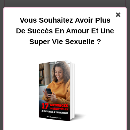
Vous Souhaitez Avoir Plus
De Succès En Amour Et Une
Super Vie Sexuelle ?
Essayez. Vous pouvez vous désinscrire à tout moment.
Navigation
Article suivant
d'article
Arnaques à l’amour /
Article précédent
Arnaque aux
3 signes que ça ne va
sentiments – Les
pas avec lui
SAL*P*RDS qui
ARNAQUENT les