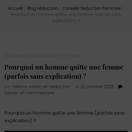
Accueil
/
Blog séduction
/
Conseils Séduction Femmes
/
Pourquoi un homme quitte une femme (parfois sans
explication) ?
Conseils Séduction Femmes
Pourquoi un homme quitte une femme
(parfois sans explication) ?
par
Fabrice coach en séduction
le
22 octobre 2023
sur
Laisser un commentaire
Pourquoi
un
homme
Pourquoi un homme quitte une femme (parfois sans
quitte
explication) ?
une
femme