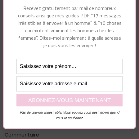
femmes en ligne
Recevez gratuitement par mail de nombreux
conseils ainsi que mes guides PDF "17 messages
irrésistibles à envoyer à un homme" & "10 choses
qui excitent vraiment les hommes chez les
femmes". Dites-moi simplement à quelle adresse
Vous pourriez également aimer...
je dois vous les envoyer !
Laisser un commentaire
Pas de courrier indésirable. Vous pouvez vous désinscrire quand
Votre adresse e-mail ne sera pas publiée.
Les
vous le souhaitez.
champs obligatoires sont indiqués avec
*
Commentaire