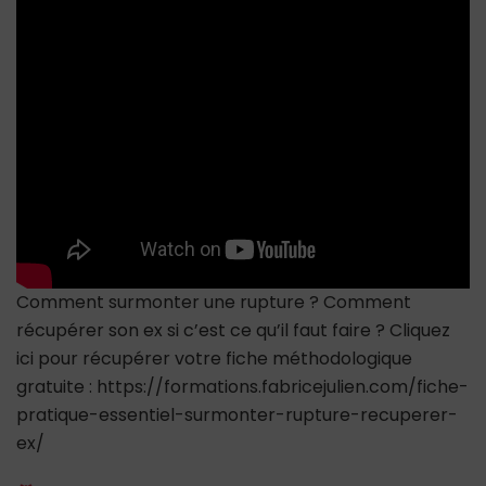
(parfois
sans
explication)
?
Comment surmonter une rupture ? Comment
récupérer son ex si c’est ce qu’il faut faire ? Cliquez
ici pour récupérer votre fiche méthodologique
gratuite : https://formations.fabricejulien.com/fiche-
pratique-essentiel-surmonter-rupture-recuperer-
ex/