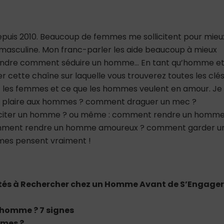
depuis 2010. Beaucoup de femmes me sollicitent pour mieu
asculine. Mon franc-parler les aide beaucoup à mieux
rendre comment séduire un homme… En tant qu’homme e
er cette chaîne sur laquelle vous trouverez toutes les clé
 les femmes et ce que les hommes veulent en amour. Je
nt plaire aux hommes ? comment draguer un mec ?
citer un homme ? ou même : comment rendre un homm
mment rendre un homme amoureux ? comment garder u
mes pensent vraiment !
lités à Rechercher chez un Homme Avant de S’Engage
 homme ? 7 signes
mmes ?