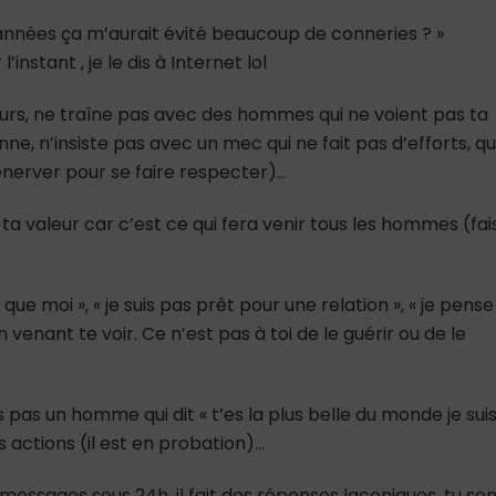
 années ça m’aurait évité beaucoup de conneries ? »
’instant , je le dis à Internet lol
urs, ne traîne pas avec des hommes qui ne voient pas ta
ne, n’insiste pas avec un mec qui ne fait pas d’efforts, qu
énerver pour se faire respecter)…
a valeur car c’est ce qui fera venir tous les hommes (fai
ue moi », « je suis pas prêt pour une relation », « je pense
 venant te voir. Ce n’est pas à toi de le guérir ou de le
pas un homme qui dit « t’es la plus belle du monde je sui
s actions (il est en probation)…
messages sous 24h, il fait des réponses laconiques, tu se