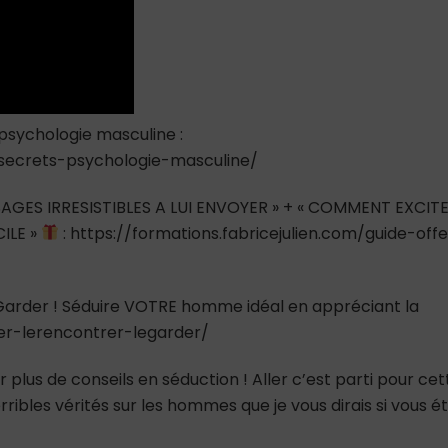
Vous
étiez
Ma
Fille
 psychologie masculine :
e-secrets-psychologie-masculine/
AGES IRRESISTIBLES A LUI ENVOYER » + « COMMENT EXCIT
ILE »
: https://formations.fabricejulien.com/guide-offe
e Garder ! Séduire VOTRE homme idéal en appréciant la
ver-lerencontrer-legarder/
 plus de conseils en séduction ! Aller c’est parti pour cet
erribles vérités sur les hommes que je vous dirais si vous ét