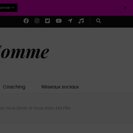
+
ionner >>
 Homme
 !
Coaching
Réseaux sociaux
 Vous Dirais Si Vous étiez Ma Fille