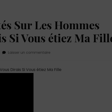
ités Sur Les Hommes
s Si Vous étiez Ma Fill
sur
Laisser un commentaire
10
Terribles
Vérités
us Dirais Si Vous étiez Ma Fille
Sur
Les
Hommes
Que
Je
Vous
Dirais
Si