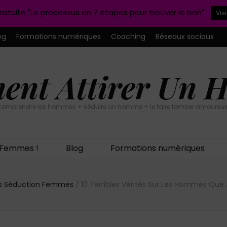
ratuite "Le processus en 7 étapes pour trouver le bon"
Vis
og
Formations numériques
Coaching
Réseaux sociaux
nt Attirer Un
omprendre les hommes + séduire un homme + le faire tomber amoureux
n Femmes !
Blog
Formations numériques
ls Séduction Femmes
/
10 Terribles Vérités Sur Les Hommes Que Je