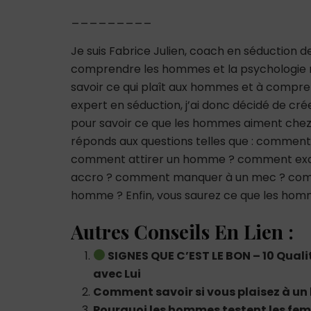
_________
Je suis Fabrice Julien, coach en séduction 
comprendre les hommes et la psychologie m
savoir ce qui plaît aux hommes et à comp
expert en séduction, j’ai donc décidé de cré
pour savoir ce que les hommes aiment chez
réponds aux questions telles que : comme
comment attirer un homme ? comment ex
accro ? comment manquer à un mec ? co
homme ? Enfin, vous saurez ce que les hom
Autres Conseils En Lien :
SIGNES QUE C’EST LE BON – 10 Qua
avec Lui
Comment savoir si vous plaisez à un
Pourquoi les hommes testent les fe