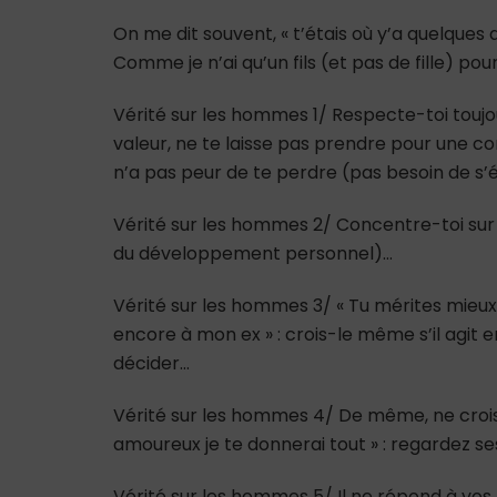
On me dit souvent, « t’étais où y’a quelques
Comme je n’ai qu’un fils (et pas de fille) pour l
Vérité sur les hommes 1/ Respecte-toi toujo
valeur, ne te laisse pas prendre pour une con
n’a pas peur de te perdre (pas besoin de s’
Vérité sur les hommes 2/ Concentre-toi sur t
du développement personnel)…
Vérité sur les hommes 3/ « Tu mérites mieux q
encore à mon ex » : crois-le même s’il agit en
décider…
Vérité sur les hommes 4/ De même, ne crois 
amoureux je te donnerai tout » : regardez se
Vérité sur les hommes 5/ Il ne répond à vos 