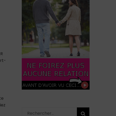
ER
rt-
te
iez
Rechercher :