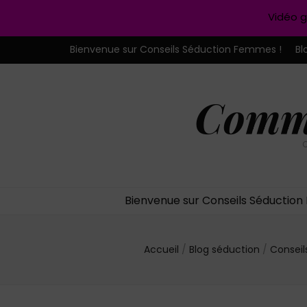
Vidéo g
Bienvenue sur Conseils Séduction Femmes !
Bl
Comme
C
Bienvenue sur Conseils Séductio
Accueil
/
Blog séduction
/
Consei