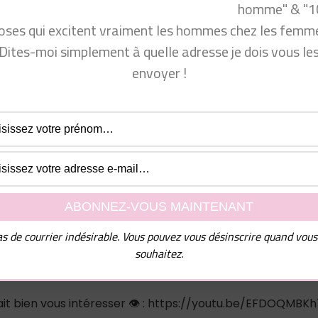
homme" & "1
ître les hommes. Comprendre les hommes, vérité sur le
oses qui excitent vraiment les hommes chez les femme
gie masculine, psychologie des hommes, comprendre les
mmes, livre pour comprendre les hommes, être dans l
Dites-moi simplement à quelle adresse je dois vous le
envoyer !
tirerunhomme.fr/
vous !
www.facebook.com/groups/communautecyprine/
.fr/formation-coaching-seduction/
s de courrier indésirable. Vous pouvez vous désinscrire quand vous
e suivre sur mes autres réseaux sociaux (il y a du contenu
souhaitez.
-sociaux-de-fabrice-julien/
rrait bien vous intéresser 👁 : https://youtu.be/EFDOQMBK