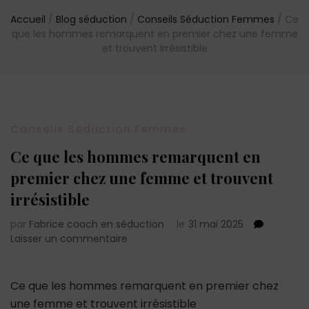
Accueil
/
Blog séduction
/
Conseils Séduction Femmes
/
Ce
que les hommes remarquent en premier chez une femme
et trouvent irrésistible
Conseils Séduction Femmes
Ce que les hommes remarquent en
premier chez une femme et trouvent
irrésistible
par
Fabrice coach en séduction
le
31 mai 2025
sur
Laisser un commentaire
Ce
que
les
Ce que les hommes remarquent en premier chez
hommes
une femme et trouvent irrésistible