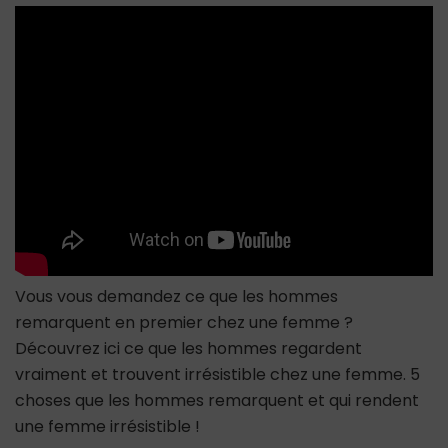
remarquent
en
premier
chez
une
femme
et
trouvent
irrésistible
Vous vous demandez ce que les hommes
remarquent en premier chez une femme ?
Découvrez ici ce que les hommes regardent
vraiment et trouvent irrésistible chez une femme. 5
choses que les hommes remarquent et qui rendent
une femme irrésistible !