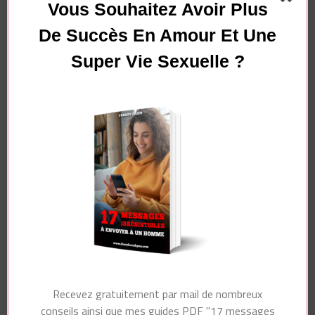
Vous Souhaitez Avoir Plus
De Succès En Amour Et Une
Super Vie Sexuelle ?
Essayez. Vous pouvez vous désinscrire à tout moment.
Navigation
Article suivant
d'article
Article précédent
Comment faire
Ce Que Veulent Les
l’amour à un homme
Hommes (Mais
? 5 clés
N’osent Jamais
psychologiques pour
Demander Aux
le rendre dingue au
Femmes)
lit
Recevez gratuitement par mail de nombreux
conseils ainsi que mes guides PDF "17 messages