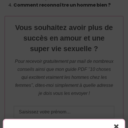
Comment reconnaître un homme bien ?
Vous souhaitez avoir plus de
succès en amour et une
super vie sexuelle ?
Pour recevoir gratuitement par mail de nombreux
conseils ainsi que mon guide PDF "10 choses
qui excitent vraiment les hommes chez les
femmes", dites-moi simplement à quelle adresse
je dois vous les envoyer !