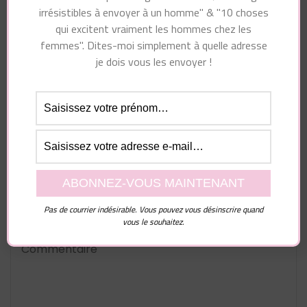
Vous pourriez également aimer...
irrésistibles à envoyer à un homme" & "10 choses
qui excitent vraiment les hommes chez les
femmes". Dites-moi simplement à quelle adresse
je dois vous les envoyer !
Laisser un commentaire
Votre adresse e-mail ne sera pas publiée.
Les
champs obligatoires sont indiqués avec
*
Pas de courrier indésirable. Vous pouvez vous désinscrire quand
Commentaire
vous le souhaitez.