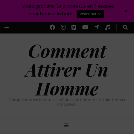
Vidéo gratuite "Le processus en 7 étapes
+
pour trouver le bon"
Visionner >>
Comment
Attirer Un
Homme
Comprendre les hommes + séduire un homme + le faire tomber
amoureux !