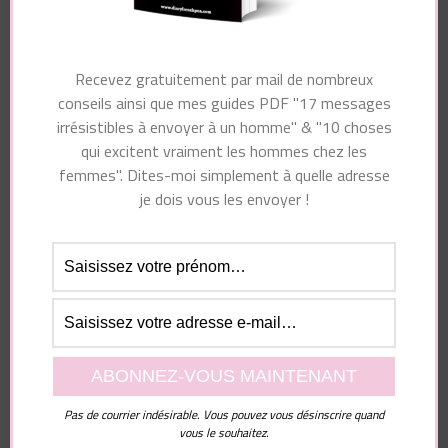
Navigation
Article suivant
d'article
Article précédent
Comment avoir une
Dépendance affective
Recevez gratuitement par mail de nombreux
lingerie irrésistible
vs Autonomie
conseils ainsi que mes guides PDF "17 messages
en toutes
affective
irrésistibles à envoyer à un homme" & "10 choses
circonstances ?
qui excitent vraiment les hommes chez les
femmes". Dites-moi simplement à quelle adresse
je dois vous les envoyer !
Vous pourriez également aimer...
Pas de courrier indésirable. Vous pouvez vous désinscrire quand
Laisser un commentaire
vous le souhaitez.