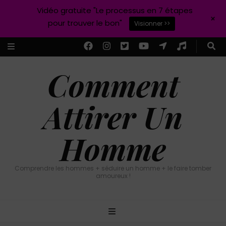
Vidéo gratuite "Le processus en 7 étapes
+
pour trouver le bon"
Visionner >>
Comment
Attirer Un
Homme
Comprendre les hommes + séduire un homme + le faire tomber
amoureux !