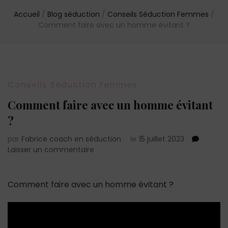
Accueil
/
Blog séduction
/
Conseils Séduction Femmes
/
Comment faire avec un homme évitant ?
Conseils Séduction Femmes
Comment faire avec un homme évitant
?
par
Fabrice coach en séduction
le
15 juillet 2023
sur
Laisser un commentaire
Comment
faire
avec
Comment faire avec un homme évitant ?
un
homme
évitant
?