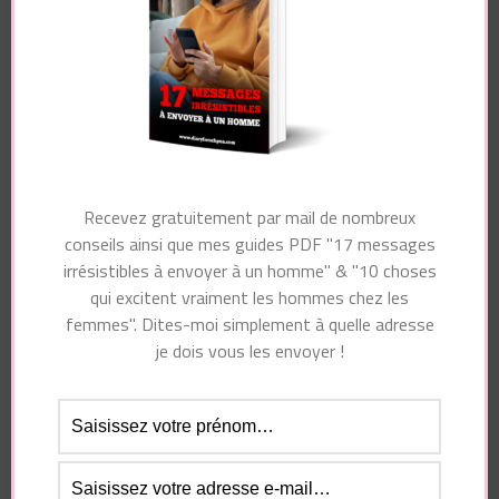
Essayez. Vous pouvez vous désinscrire à tout moment.
Recevez gratuitement par mail de nombreux
conseils ainsi que mes guides PDF "17 messages
irrésistibles à envoyer à un homme" & "10 choses
qui excitent vraiment les hommes chez les
Navigation
Article suivant
femmes". Dites-moi simplement à quelle adresse
d'article
Article précédent
Comment parvenir à
je dois vous les envoyer !
Comment embrasser
refaire confiance
dans le cou ?
(trahison, infidélité)