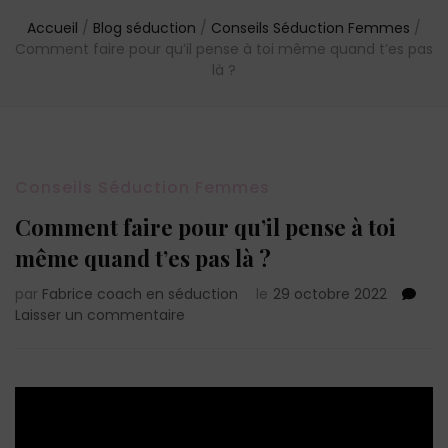
Accueil
/
Blog séduction
/
Conseils Séduction Femmes
/
Comment faire pour qu’il pense à toi même quand t’es pas
là ?
Conseils Séduction Femmes
Comment faire pour qu’il pense à toi
même quand t’es pas là ?
par
Fabrice coach en séduction
le
29 octobre 2022
sur
Laisser un commentaire
Comment
faire
pour
qu’il
pense
à