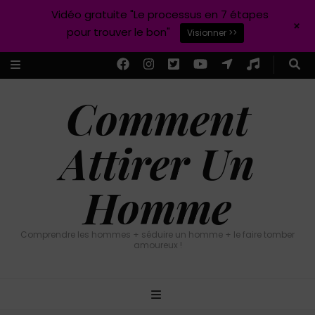
Vidéo gratuite "Le processus en 7 étapes
+
pour trouver le bon"
Visionner >>
Comment
Attirer Un
Homme
Comprendre les hommes + séduire un homme + le faire tomber
amoureux !