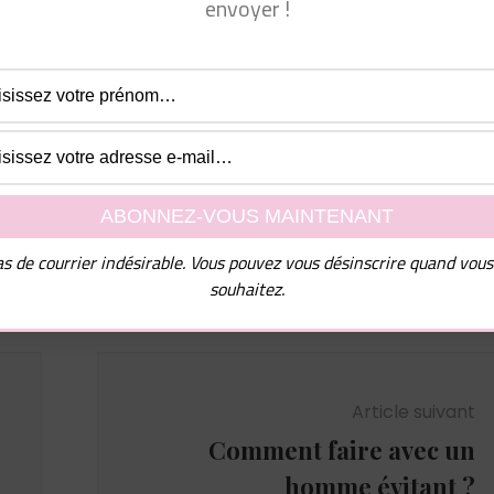
envoyer !
per vie sexuelle ?
l de nombreux conseils ainsi que mon guide PDF "10
mmes chez les femmes", dites-moi simplement à quelle
e dois vous les envoyer !
uvez vous désinscrire à tout moment.
s de courrier indésirable. Vous pouvez vous désinscrire quand vous
souhaitez.
Article suivant
Comment faire avec un
homme évitant ?