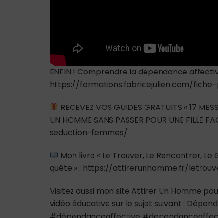
ENFIN ! Comprendre la dépendance affective e
https://formations.fabricejulien.com/fich
RECEVEZ VOS GUIDES GRATUITS « 17 MESS
UN HOMME SANS PASSER POUR UNE FILLE FAC
seduction-femmes/
Mon livre « Le Trouver, Le Rencontrer, L
quête » : https://attirerunhomme.fr/letrou
Visitez aussi mon site Attirer Un Homme pour
vidéo éducative sur le sujet suivant : Dépe
#dépendanceaffective #dependanceaffect