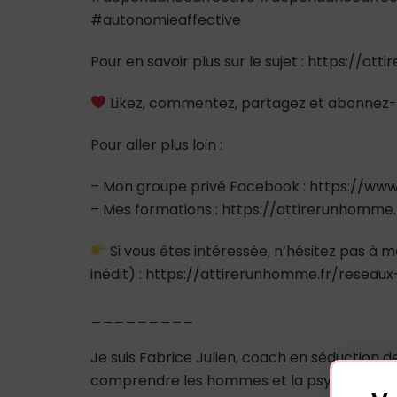
#autonomieaffective
Pour en savoir plus sur le sujet : https://at
Likez, commentez, partagez et abonnez-
Pour aller plus loin :
– Mon groupe privé Facebook : https://
– Mes formations : https://attirerunhomme
Si vous êtes intéressée, n’hésitez pas à m
inédit) : https://attirerunhomme.fr/reseaux
_________
Je suis Fabrice Julien, coach en séduction 
comprendre les hommes et la psychologie m