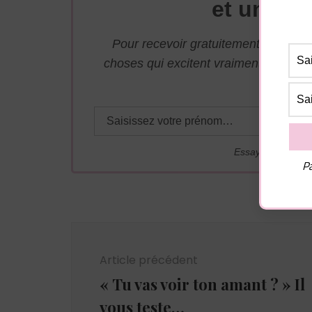
et une su
Pour recevoir gratuitement par mai
choses qui excitent vraiment les ho
adresse j
Essayez. Vous po
Pa
Navigation
d'article
Article précédent
« Tu vas voir ton amant ? » Il
vous teste…