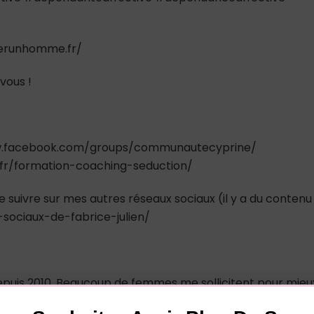
tirerunhomme.fr/
vous !
www.facebook.com/groups/communautecyprine/
.fr/formation-coaching-seduction/
e suivre sur mes autres réseaux sociaux (il y a du contenu
-sociaux-de-fabrice-julien/
depuis 2010. Beaucoup de femmes me sollicitent pour mieu
asculine. Mon franc-parler les aide beaucoup à mieux