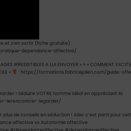
t s’en sortir (fiche gratuite) :
e-pratique-dependance-affective/
AGES IRRESISTIBLES A LUI ENVOYER » + « COMMENT EXCIT
ILE »
: https://formations.fabricejulien.com/guide-offe
e Garder ! Séduire VOTRE homme idéal en appréciant la
ver-lerencontrer-legarder/
 plus de conseils en séduction ! Aller c’est parti pour cet
ndance affective vs Autonomie affective
ive #dépendanteaffective #dependanceaffective