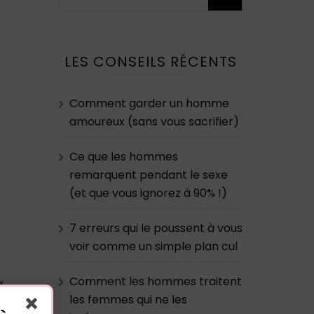
LES CONSEILS RÉCENTS
Comment garder un homme
amoureux (sans vous sacrifier)
Ce que les hommes
remarquent pendant le sexe
(et que vous ignorez à 90% !)
7 erreurs qui le poussent à vous
voir comme un simple plan cul
Comment les hommes traitent
x
les femmes qui ne les