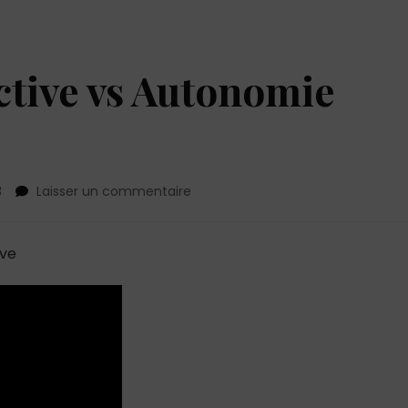
tive vs Autonomie
sur
3
Laisser un commentaire
Dépendance
affective
vs
ive
Autonomie
affective