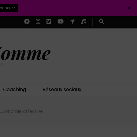
+
ionner >>
 Homme
 !
Coaching
Réseaux sociaux
Autonomie affective