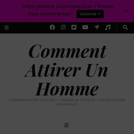
Vidéo gratuite "Le processus en 7 étapes
+
pour trouver le bon"
Visionner >>
Comment
Attirer Un
Homme
Comprendre les hommes + séduire un homme + le faire tomber
amoureux !