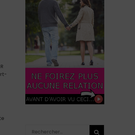
ER
rt-
te
Rechercher :