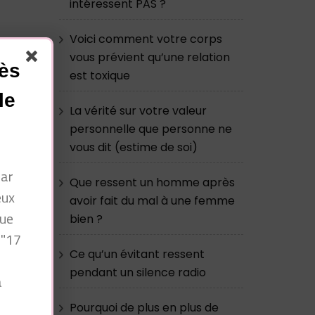
intéressent PAS ?
Voici comment votre corps
vous prévient qu’une relation
cès
est toxique
le
La vérité sur votre valeur
u
personnelle que personne ne
vous dit (estime de soi)
par
Que ressent un homme après
eux
avoir fait du mal à une femme
que
bien ?
 "17
Ce qu’un évitant ressent
pendant un silence radio
à
n
Pourquoi de plus en plus de