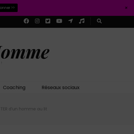
+
ionner >>
 Homme
 !
Coaching
Réseaux sociaux
PTER d’un homme au lit