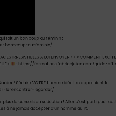
qui fait un bon coup au féminin :
tte-bon-coup-au-feminin/
AGES IRRESISTIBLES A LUI ENVOYER » + « COMMENT EXCIT
ILE »
: https://formations.fabricejulien.com/guide-offe
e Garder ! Séduire VOTRE homme idéal en appréciant la
ver-lerencontrer-legarder/
 plus de conseils en séduction ! Aller c’est parti pour cet
hoses à ne jamais accepter d’un homme au lit…