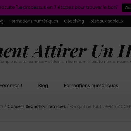
ratuite "Le processus en 7 étapes pour trouver le bon"
Vis
og
Formations numériques
Coaching
Réseaux sociaux
nt Attirer Un
omprendre les hommes + séduire un homme + le faire tomber amoureux
n Femmes !
Blog
Formations numériques
on
/
Conseils Séduction Femmes
/
Ce qu’il ne faut JAMAIS ACCE