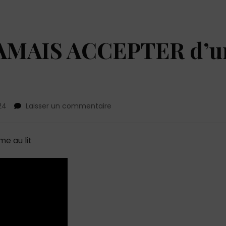
t JAMAIS ACCEPTER d’u
sur
24
Laisser un commentaire
Ce
qu’il
ne
e au lit
faut
JAMAIS
ACCEPTER
d’un
homme
au
lit