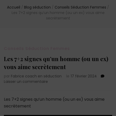
Accueil
/
Blog séduction
/
Conseils Séduction Femmes
/
Les 7+2 signes qu’un homme (ou un ex) vous aime
secrètement
Conseils Séduction Femmes
Les 7+2 signes qu’un homme (ou un ex)
vous aime secrètement
par
Fabrice coach en séduction
le
17 février 2024
sur
Laisser un commentaire
Les
7+2
signes
Les 7+2 signes qu’un homme (ou un ex) vous aime
qu’un
secrètement
homme
(ou