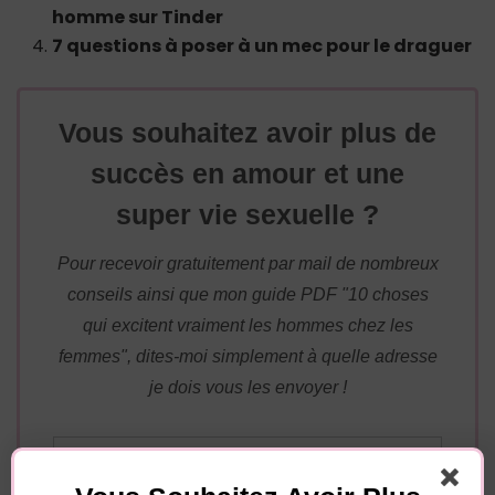
homme sur Tinder
7 questions à poser à un mec pour le draguer
Vous souhaitez avoir plus de
succès en amour et une
super vie sexuelle ?
Pour recevoir gratuitement par mail de nombreux
conseils ainsi que mon guide PDF "10 choses
qui excitent vraiment les hommes chez les
femmes", dites-moi simplement à quelle adresse
je dois vous les envoyer !