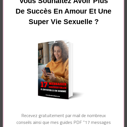
Vous Souhaitez Avoir Plus
De Succès En Amour Et Une
Super Vie Sexuelle ?
Essayez. Vous pouvez vous désinscrire à tout moment.
Navigation
Article suivant
d'article
Article précédent
7 Critères de
Ce qu’il ne faut
Sélection
JAMAIS ACCEPTER
INCONSCIENTS des
d’un homme au lit
Hommes
Recevez gratuitement par mail de nombreux
conseils ainsi que mes guides PDF "17 messages
Vous pourriez également aimer...