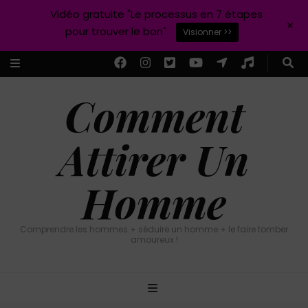
Vidéo gratuite "Le processus en 7 étapes
+
pour trouver le bon"
Visionner >>
Comment
Attirer Un
Homme
Comprendre les hommes + séduire un homme + le faire tomber
amoureux !