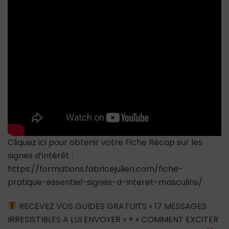
un
ex)
vous
aime
secrètement
Cliquez ici pour obtenir votre Fiche Récap sur les
signes d’intérêt :
https://formations.fabricejulien.com/fiche-
pratique-essentiel-signes-d-interet-masculins/
RECEVEZ VOS GUIDES GRATUITS « 17 MESSAGES
IRRESISTIBLES A LUI ENVOYER » + « COMMENT EXCITER