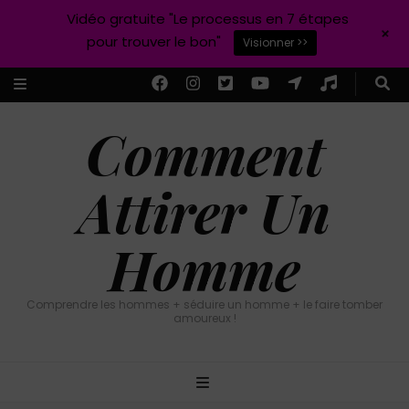
Vidéo gratuite "Le processus en 7 étapes
+
pour trouver le bon"
Visionner >>
Comment
Attirer Un
Homme
Comprendre les hommes + séduire un homme + le faire tomber
amoureux !