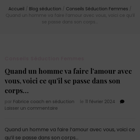
Accueil
/
Blog séduction
/
Conseils Séduction Femmes
/
Quand un homme va faire l’amour avec vous, voici ce qu’il
se passe dans son corps…
Conseils Séduction Femmes
Quand un homme va faire l’amour avec
vous, voici ce qu’il se passe dans son
corps…
par
Fabrice coach en séduction
le
11 février 2024
sur
Laisser un commentaire
Quand
un
homme
Quand un homme va faire l’amour avec vous, voici ce
va
qu’il se passe dans son corps…