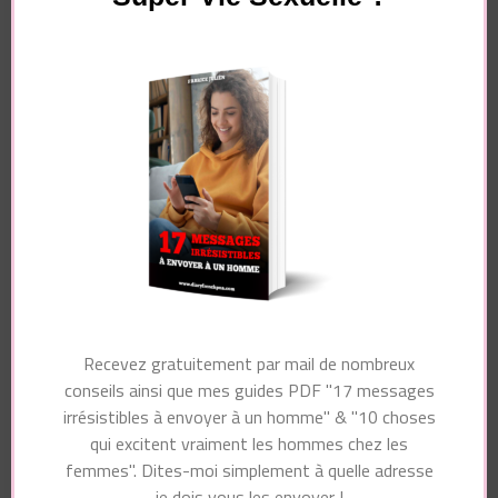
Navigation
Article précédent
d'article
Article suivant
Comment Squirter et
Devenir Femme
Ce qu’il ne faut
Fontaine éjaculatrice
JAMAIS ACCEPTER
(sans risquer de faire
d’un homme au lit
pipi !)
Vous pourriez également aimer...
Recevez gratuitement par mail de nombreux
conseils ainsi que mes guides PDF "17 messages
irrésistibles à envoyer à un homme" & "10 choses
qui excitent vraiment les hommes chez les
femmes". Dites-moi simplement à quelle adresse
je dois vous les envoyer !