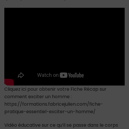
faire
l’amour
avec
vous,
voici
ce
qu’il
se
passe
dans
son
corps…
Cliquez ici pour obtenir votre Fiche Récap sur
comment exciter un homme :
https://formations.fabricejulien.com/fiche-
pratique-essentiel-exciter-un-homme/
Vidéo éducative sur ce qu’il se passe dans le corps