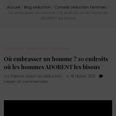
Accueil
/
Blog séduction
/
Conseils Séduction Femmes
/
Où embrasser un homme ? 10 endroits où les hommes
ADORENT les bisous
Conseils Séduction Femmes
Où embrasser un homme ? 10 endroits
où les hommes ADORENT les bisous
par
Fabrice coach en séduction
le
18 février 2021
sur
Laisser un commentaire
Où
embrasser
un
homme
?
10