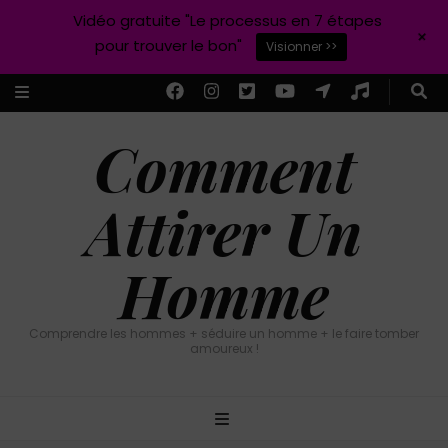
Vidéo gratuite "Le processus en 7 étapes
+
pour trouver le bon"
Visionner >>
Comment
Attirer Un
Homme
Comprendre les hommes + séduire un homme + le faire tomber
amoureux !