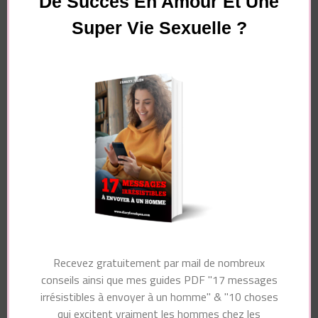
De Succès En Amour Et Une
Super Vie Sexuelle ?
Essayez. Vous pouvez vous désinscrire à tout moment.
Navigation
Article précédent
Article suivant
d'article
Comment marquer
Pourquoi les hommes
des points avec un
reviennent ? 6
homme ?
raisons
Vous pourriez également aimer...
Recevez gratuitement par mail de nombreux
conseils ainsi que mes guides PDF "17 messages
irrésistibles à envoyer à un homme" & "10 choses
qui excitent vraiment les hommes chez les