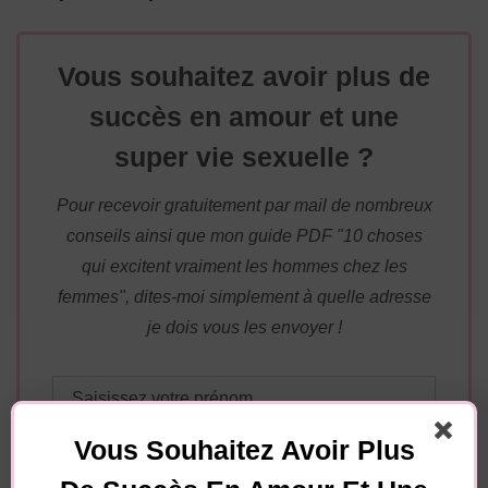
Vous souhaitez avoir plus de
succès en amour et une
super vie sexuelle ?
Pour recevoir gratuitement par mail de nombreux
conseils ainsi que mon guide PDF "10 choses
qui excitent vraiment les hommes chez les
femmes", dites-moi simplement à quelle adresse
je dois vous les envoyer !
Vous Souhaitez Avoir Plus