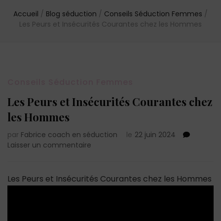
Accueil
/
Blog séduction
/
Conseils Séduction Femmes
/
Les Peurs et Insécurités Courantes chez les Hommes
Conseils Séduction Femmes
Les Peurs et Insécurités Courantes chez
les Hommes
par
Fabrice coach en séduction
le
22 juin 2024
sur
Laisser un commentaire
Les
Peurs
et
Les Peurs et Insécurités Courantes chez les Hommes
Insécurités
Courantes
chez
les