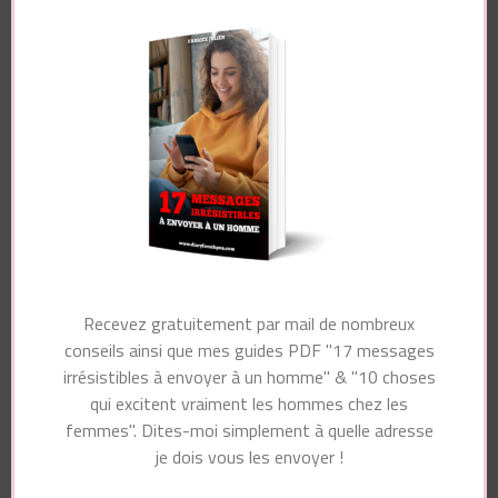
Article suivant
d'article
Article précédent
10 Terribles Vérités
Il Est Très Intéressé
Sur Les Hommes Que
Mais Maladroit : Les
Je Vous Dirais Si Vous
Signes à Reconnaître
étiez Ma Fille
Vous pourriez également aimer...
Recevez gratuitement par mail de nombreux
conseils ainsi que mes guides PDF "17 messages
irrésistibles à envoyer à un homme" & "10 choses
qui excitent vraiment les hommes chez les
femmes". Dites-moi simplement à quelle adresse
Laisser un commentaire
je dois vous les envoyer !