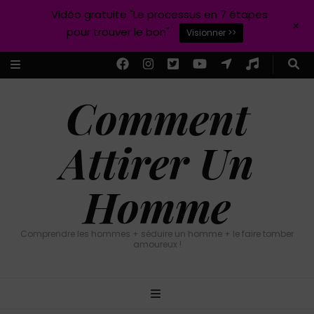
Vidéo gratuite "Le processus en 7 étapes
+
pour trouver le bon"
Visionner >>
Comment
Attirer Un
Homme
Comprendre les hommes + séduire un homme + le faire tomber
amoureux !