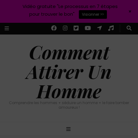
Vidéo gratuite "Le processus en 7 étapes
+
pour trouver le bon"
Visionner >>
Comment
Attirer Un
Homme
Comprendre les hommes + séduire un homme + le faire tomber
amoureux !