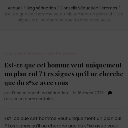
Accueil
/
Blog séduction
/
Conseils Séduction Femmes
/
Est-ce que cet homme veut uniquement un plan cul ? Les
signes qu’il ne cherche que du s*xe avec vous
Conseils Séduction Femmes
Est-ce que cet homme veut uniquement
un plan cul ? Les signes qu’il ne cherche
que du s*xe avec vous
par
Fabrice coach en séduction
le
16 mars 2025
sur
Laisser un commentaire
Est-
ce
que
Est-ce que cet homme veut uniquement un plan cul
cet
? Les signes qu’il ne cherche que du s*xe avec vous