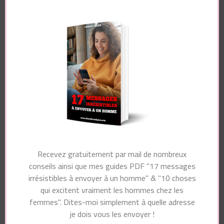
Navigation
Article suivant
d'article
Article précédent
8 habitudes
Après avoir couché
magnétiques pour
avec un homme, ne
ATTIRER UN
faites SURTOUT pas
HOMME et LE
cette erreur
RENDRE ACCRO
Vous pourriez également aimer...
Recevez gratuitement par mail de nombreux
conseils ainsi que mes guides PDF "17 messages
irrésistibles à envoyer à un homme" & "10 choses
qui excitent vraiment les hommes chez les
femmes". Dites-moi simplement à quelle adresse
je dois vous les envoyer !
Laisser un commentaire