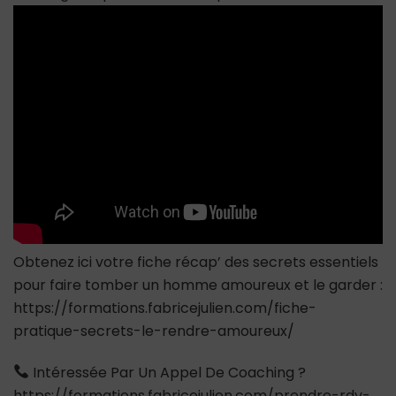
homme
veut
uniquement
un
plan
cul
?
Les
signes
qu’il
ne
cherche
que
du
Obtenez ici votre fiche récap’ des secrets essentiels
s*xe
avec
pour faire tomber un homme amoureux et le garder :
vous
https://formations.fabricejulien.com/fiche-
pratique-secrets-le-rendre-amoureux/
Intéressée Par Un Appel De Coaching ?
https://formations.fabricejulien.com/prendre-rdv-