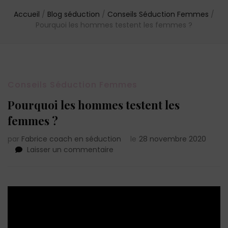
Accueil
/
Blog séduction
/
Conseils Séduction Femmes
/
Pourquoi les hommes testent les femmes ?
Conseils Séduction Femmes
Pourquoi les hommes testent les
femmes ?
par
Fabrice coach en séduction
le
28 novembre 2020
sur
Laisser un commentaire
Pourquoi
les
hommes
testent
les
femmes
?