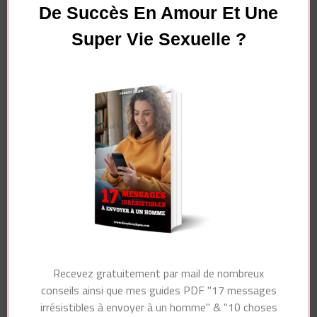
De Succès En Amour Et Une
Super Vie Sexuelle ?
Essayez. Vous pouvez vous désinscrire à tout moment.
Navigation
Article suivant
d'article
Article précédent
Comment est-ce que
Les principes et les
les hommes séduisent
limites des femmes
?
Recevez gratuitement par mail de nombreux
Vous pourriez également aimer...
conseils ainsi que mes guides PDF "17 messages
irrésistibles à envoyer à un homme" & "10 choses