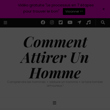
Vidéo gratuite "Le processus en 7 étapes
+
pour trouver le bon"
Visionner >>
Comment
Attirer Un
Homme
Comprendre les hommes + séduire un homme + le faire tomber
amoureux !