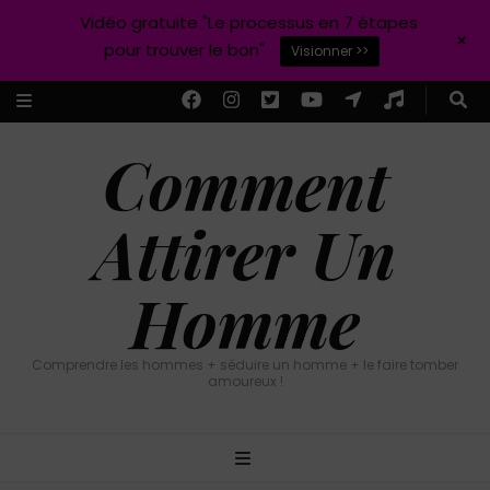
Vidéo gratuite "Le processus en 7 étapes
+
pour trouver le bon"
Visionner >>
Comment
Attirer Un
Homme
Comprendre les hommes + séduire un homme + le faire tomber
amoureux !