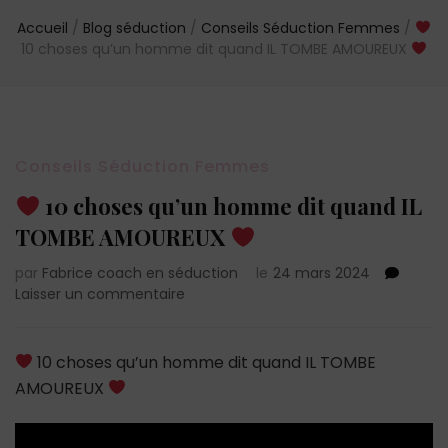
Accueil
/
Blog séduction
/
Conseils Séduction Femmes
/
10 choses qu’un homme dit quand IL TOMBE AMOUREUX
Conseils Séduction Femmes
10 choses qu’un homme dit quand IL
TOMBE AMOUREUX
par
Fabrice coach en séduction
le
24 mars 2024
sur
Laisser un commentaire
10
choses
10 choses qu’un homme dit quand IL TOMBE
qu’un
AMOUREUX
homme
dit
quand