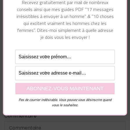
Recevez gratuitement par mail de nombreux
conseils ainsi que mes guides PDF "17 messages
irrésistibles à envoyer à un homme" & "10 choses
qui excitent vraiment les hommes chez les
Vous pourriez également aimer...
femmes". Dites-moi simplement à quelle adresse
je dois vous les envoyer !
Laisser un commentaire
Votre adresse e-mail ne sera pas publiée.
Les
Pas de courrier indésirable. Vous pouvez vous désinscrire quand
champs obligatoires sont indiqués avec
*
vous le souhaitez.
Commentaire