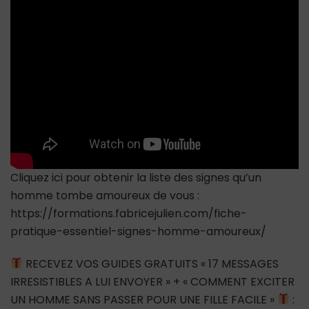
IL
TOMBE
AMOUREUX
Cliquez ici pour obtenir la liste des signes qu’un
homme tombe amoureux de vous :
https://formations.fabricejulien.com/fiche-
pratique-essentiel-signes-homme-amoureux/
RECEVEZ VOS GUIDES GRATUITS « 17 MESSAGES
IRRESISTIBLES A LUI ENVOYER » + « COMMENT EXCITER
UN HOMME SANS PASSER POUR UNE FILLE FACILE »
: