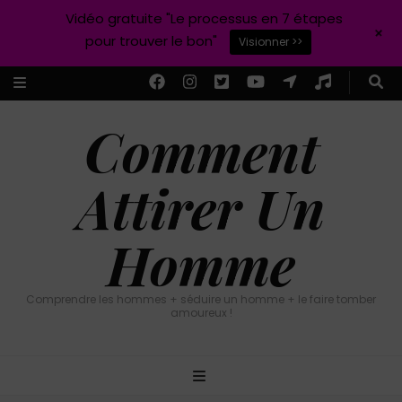
Vidéo gratuite "Le processus en 7 étapes
+
pour trouver le bon"
Visionner >>
Comment
Attirer Un
Homme
Comprendre les hommes + séduire un homme + le faire tomber
amoureux !