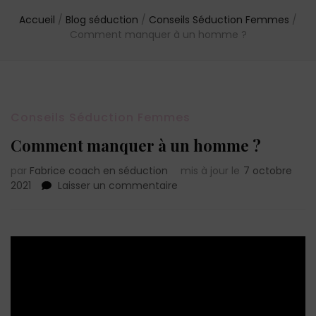
Accueil
/
Blog séduction
/
Conseils Séduction Femmes
/
Comment manquer à un homme ?
Conseils Séduction Femmes
Comment manquer à un homme ?
par
Fabrice coach en séduction
mis à jour le
7 octobre
sur
2021
Laisser un commentaire
Comment
manquer
à
un
homme
?