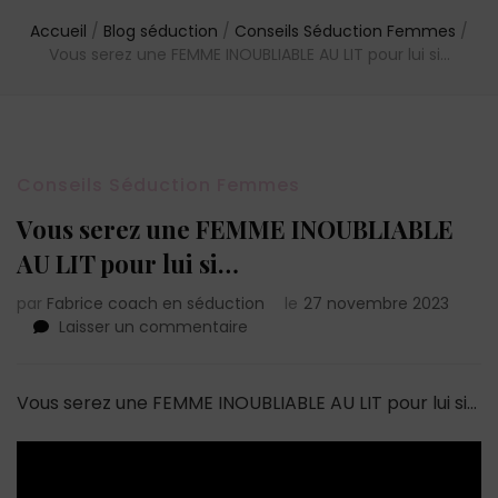
Accueil
/
Blog séduction
/
Conseils Séduction Femmes
/
Vous serez une FEMME INOUBLIABLE AU LIT pour lui si…
Conseils Séduction Femmes
Vous serez une FEMME INOUBLIABLE
AU LIT pour lui si…
par
Fabrice coach en séduction
le
27 novembre 2023
sur
Laisser un commentaire
Vous
serez
une
Vous serez une FEMME INOUBLIABLE AU LIT pour lui si…
FEMME
INOUBLIABLE
AU
LIT