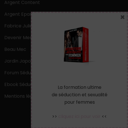
Argent Content
Argent Epargne
×
Fabrice Julien
Devenir Mentaliste
Beau Mec
Jardin Japonais Zen
Forum Séduction
Ebook Séduction
La formation ultime
de séduction et sexualité
Mentions légales
pour femmes
>>
cliquez ici pour voir
<<