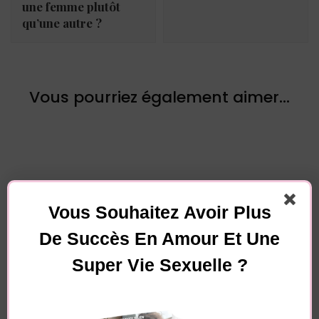
une femme plutôt
qu’une autre ?
Vous pourriez également aimer...
Vous Souhaitez Avoir Plus
Laisser un commentaire
De Succès En Amour Et Une
Super Vie Sexuelle ?
Votre adresse e-mail ne sera pas publiée.
Les
champs obligatoires sont indiqués avec
*
Commentaire