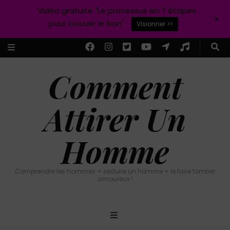
Vidéo gratuite "Le processus en 7 étapes
+
pour trouver le bon"
Visionner >>
Comment
Attirer Un
Homme
Comprendre les hommes + séduire un homme + le faire tomber
amoureux !