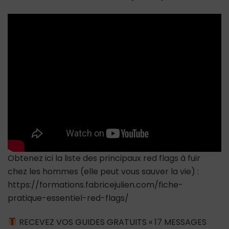
DE
S’ENGAGER
RAPIDEMENT
avec
une
femme
plutôt
qu’une
autre
?
Obtenez ici la liste des principaux red flags à fuir
chez les hommes (elle peut vous sauver la vie) :
https://formations.fabricejulien.com/fiche-
pratique-essentiel-red-flags/
RECEVEZ VOS GUIDES GRATUITS « 17 MESSAGES