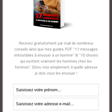
Essayez. Vous pouvez vous désinscrire à tout moment.
Recevez gratuitement par mail de nombreux
conseils ainsi que mes guides PDF "17 messages
Navigation
irrésistibles à envoyer à un homme" & "10 choses
Article suivant
d'article
Article précédent
qui excitent vraiment les hommes chez les
Vous serez une
Au lit, un homme se
femmes". Dites-moi simplement à quelle adresse
FEMME
souviendra toute sa
INOUBLIABLE AU
je dois vous les envoyer !
vie d’une femme qui…
LIT pour lui si…
Vous pourriez également aimer...