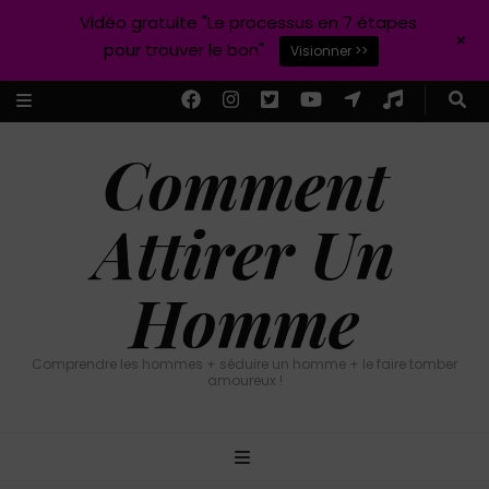
Vidéo gratuite "Le processus en 7 étapes
+
pour trouver le bon"
Visionner >>
Comment
Attirer Un
Homme
Comprendre les hommes + séduire un homme + le faire tomber
amoureux !