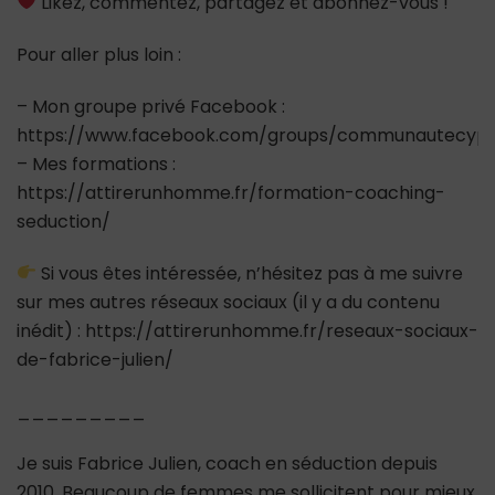
Likez, commentez, partagez et abonnez-vous !
Pour aller plus loin :
– Mon groupe privé Facebook :
https://www.facebook.com/groups/communautecypr
– Mes formations :
https://attirerunhomme.fr/formation-coaching-
seduction/
Si vous êtes intéressée, n’hésitez pas à me suivre
sur mes autres réseaux sociaux (il y a du contenu
inédit) : https://attirerunhomme.fr/reseaux-sociaux-
de-fabrice-julien/
_________
Je suis Fabrice Julien, coach en séduction depuis
2010. Beaucoup de femmes me sollicitent pour mieux