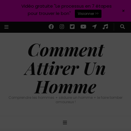
Vidéo gratuite "Le processus en 7 étapes
+
pour trouver le bon"
Visionner >>
Comment
Attirer Un
Homme
Comprendre les hommes + séduire un homme + le faire tomber
amoureux !