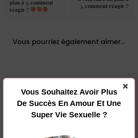
plan à 3, comment
3, comment réagir ?
réagir ?
Vous pourriez également aimer...
Vous Souhaitez Avoir Plus
Laisser un commentaire
De Succès En Amour Et Une
Super Vie Sexuelle ?
Votre adresse e-mail ne sera pas publiée.
Les
champs obligatoires sont indiqués avec
*
Commentaire