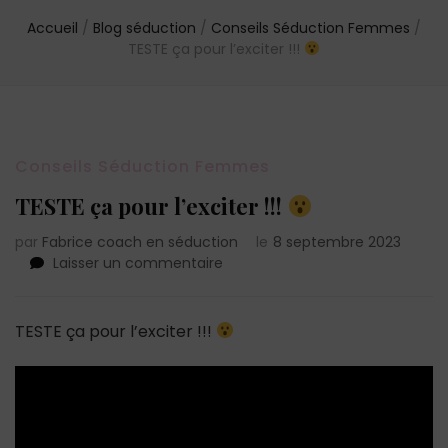
Accueil
/
Blog séduction
/
Conseils Séduction Femmes
/
TESTE ça pour l’exciter !!!
Conseils Séduction Femmes
TESTE ça pour l’exciter !!!
par
Fabrice coach en séduction
le
8 septembre 2023
sur
Laisser un commentaire
TESTE
ça
pour
TESTE ça pour l’exciter !!!
l’exciter
!!!