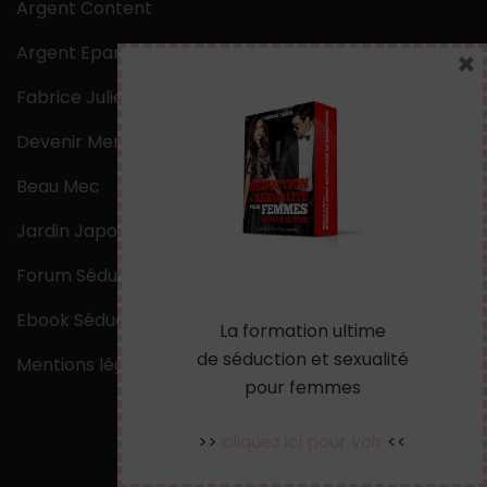
Argent Content
Argent Epargne
×
Fabrice Julien
Devenir Mentaliste
Beau Mec
Jardin Japonais Zen
Forum Séduction
Ebook Séduction
La formation ultime
de séduction et sexualité
Mentions légales
pour femmes
>>
cliquez ici pour voir
<<