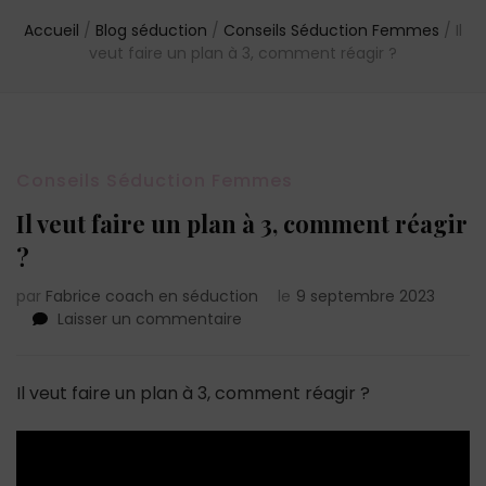
Accueil
/
Blog séduction
/
Conseils Séduction Femmes
/
Il
veut faire un plan à 3, comment réagir ?
Conseils Séduction Femmes
Il veut faire un plan à 3, comment réagir
?
par
Fabrice coach en séduction
le
9 septembre 2023
sur
Laisser un commentaire
Il
veut
faire
Il veut faire un plan à 3, comment réagir ?
un
plan
à
3,