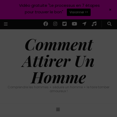
Vidéo gratuite "Le processus en 7 étapes
+
pour trouver le bon"
Visionner >>
Comment
Attirer Un
Homme
Comprendre les hommes + séduire un homme + le faire tomber
amoureux !