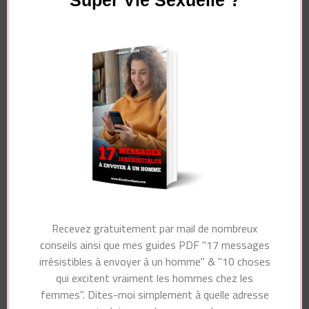
Super Vie Sexuelle ?
Navigation
Article suivant
d'article
Article précédent
Ces HOMMES
TESTE ça pour
« BIEN » qui se
l’exciter !!!
servent de vous
involontairement …
Vous pourriez également aimer...
Recevez gratuitement par mail de nombreux
conseils ainsi que mes guides PDF "17 messages
irrésistibles à envoyer à un homme" & "10 choses
qui excitent vraiment les hommes chez les
femmes". Dites-moi simplement à quelle adresse