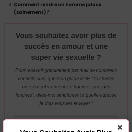
Comment rendre un homme jaloux
(sainement) ?
Vous souhaitez avoir plus de
succès en amour et une
super vie sexuelle ?
Pour recevoir gratuitement par mail de nombreux
conseils ainsi que mon guide PDF "10 choses
qui excitent vraiment les hommes chez les
femmes", dites-moi simplement à quelle adresse
je dois vous les envoyer !