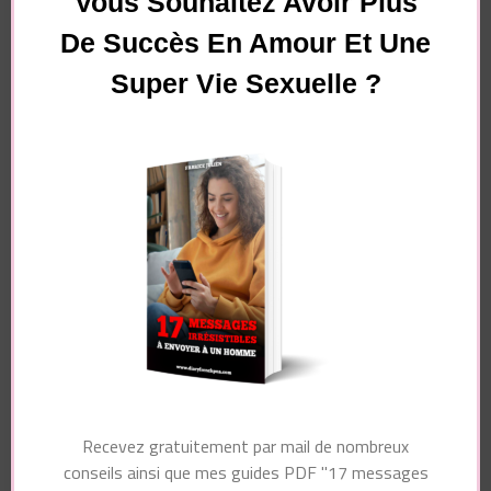
Vous Souhaitez Avoir Plus
De Succès En Amour Et Une
Super Vie Sexuelle ?
Essayez. Vous pouvez vous désinscrire à tout moment.
Navigation
Article précédent
Article suivant
d'article
Comment être
Ce qu’il se passe dans
VILAINE au lit (pour
la tête d’un homme
RENDRE UN
QUAND IL VOUS
HOMME FOU) ?
VOIT NUE
Recevez gratuitement par mail de nombreux
conseils ainsi que mes guides PDF "17 messages
Vous pourriez également aimer...