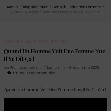
Accueil
/
Blog séduction
/
Conseils Séduction Femmes
/
Quand Un Homme Voit Une Femme Nue, Il Se Dit Ça !
Conseils Séduction Femmes
Quand Un Homme Voit Une Femme Nue,
Il Se Dit Ça !
par
Fabrice coach en séduction
le
19 novembre 2023
sur
Laisser un commentaire
Quand
Un
Homme
Quand Un Homme Voit Une Femme Nue, Il Se Dit Ça !
Voit
Une
Femme
Nue,