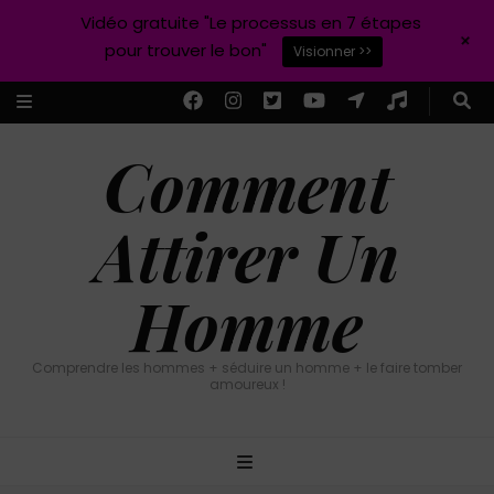
Vidéo gratuite "Le processus en 7 étapes
+
pour trouver le bon"
Visionner >>
Comment
Attirer Un
Homme
Comprendre les hommes + séduire un homme + le faire tomber
amoureux !