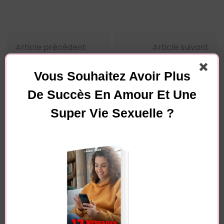
Navigation
Article précédent
Article suivant
d'article
7 choses qu’une
3 choses que les
femme ne devrait
hommes désirent le
Vous Souhaitez Avoir Plus
jamais faire pour un
plus dans une
De Succès En Amour Et Une
homme
relation
Super Vie Sexuelle ?
Vous pourriez également aimer...