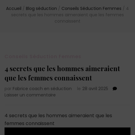
Accueil
/
Blog séduction
/
Conseils Séduction Femmes
/
4
secrets que les hommes aimeraient que les femmes
connaissent
Conseils Séduction Femmes
4 secrets que les hommes aimeraient
que les femmes connaissent
par
Fabrice coach en séduction
le
28 avril 2025
sur
Laisser un commentaire
4
secrets
que
4 secrets que les hommes aimeraient que les
les
femmes connaissent
hommes
aimeraient