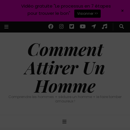
Vidéo gratuite "Le processus en 7 étapes
+
pour trouver le bon"
Visionner >>
Comment
Attirer Un
Homme
Comprendre les hommes + séduire un homme + le faire tomber
amoureux !