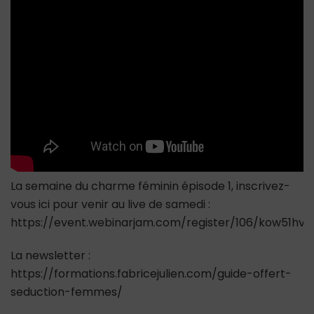
que
les
femmes
connaissent
La semaine du charme féminin épisode 1, inscrivez-
vous ici pour venir au live de samedi :
https://event.webinarjam.com/register/106/kow51hvy
La newsletter :
https://formations.fabricejulien.com/guide-offert-
seduction-femmes/