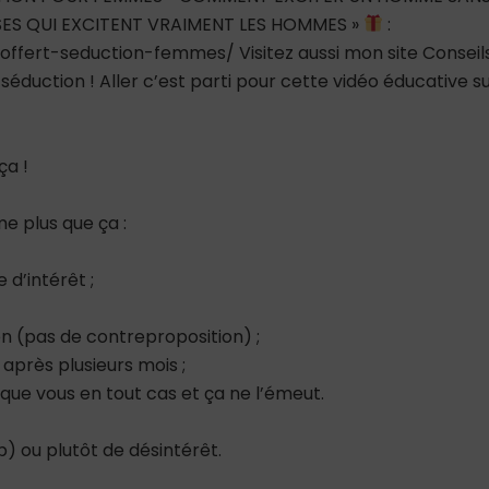
OSES QUI EXCITENT VRAIMENT LES HOMMES »
:
-offert-seduction-femmes/ Visitez aussi mon site Conseil
éduction ! Aller c’est parti pour cette vidéo éducative s
ça !
e plus que ça :
d’intérêt ;
en (pas de contreproposition) ;
 après plusieurs mois ;
 que vous en tout cas et ça ne l’émeut.
p) ou plutôt de désintérêt.