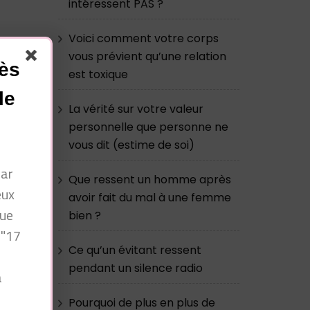
intéressent PAS ?
Voici comment votre corps
vous prévient qu’une relation
cès
est toxique
le
La vérité sur votre valeur
personnelle que personne ne
vous dit (estime de soi)
par
Que ressent un homme après
eux
avoir fait du mal à une femme
que
bien ?
e
 "17
Ce qu’un évitant ressent
pendant un silence radio
à
n
Pourquoi de plus en plus de