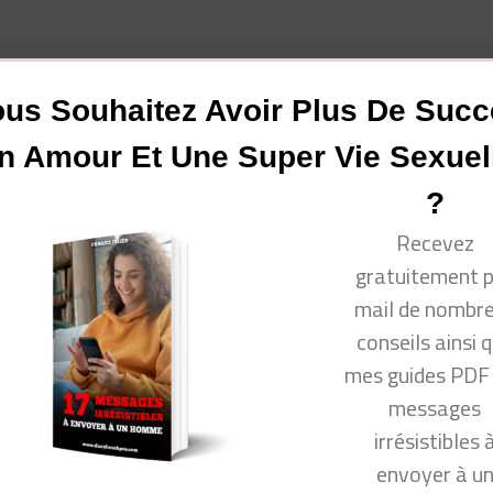
vous !
us Souhaitez Avoir Plus De Suc
n Amour Et Une Super Vie Sexuel
?
Recevez
www.facebook.com/groups/communautecyprine/
gratuitement 
mail de nombr
conseils ainsi 
 venir consulter mon site Conseils Séduction Femmes ou m
mes guides PDF
messages
irrésistibles 
ok.com/groups/conseilsseductionfemmes/
envoyer à u
com/produit_bio/