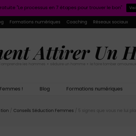
ratuite "Le processus en 7 étapes pour trouver le bon"
Vis
og
Formations numériques
Coaching
Réseaux sociaux
nt Attirer Un
omprendre les hommes + séduire un homme + le faire tomber amoureux
n Femmes !
Blog
Formations numériques
ction
/
Conseils Séduction Femmes
/
5 signes que vous ne lui pl