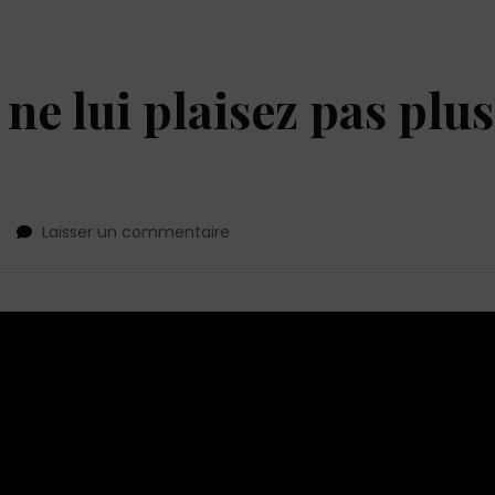
 ne lui plaisez pas plus
sur
Laisser un commentaire
5
signes
que
vous
ne
lui
plaisez
pas
plus
que
ca