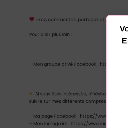
Likez, commentez, partagez et abonnez-
Vo
Pour aller plus loin :
E
– Mon groupe privé Facebook : https://
Si vous êtes intéressée, n’hésitez pas à
suivre sur mes différents comptes sociaux :
– Ma page Facebook : https://www.facebo
– Mon Instagram : https://www.instagram.