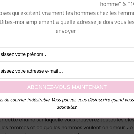
homme" & "1
cyprine
oses qui excitent vraiment les hommes chez les femme
Dites-moi simplement à quelle adresse je dois vous le
jUN3_CQ9pszZbxBvf5KQ
envoyer !
rait bien vous intéresser 👁 : https://youtu.be/FqjNAGmNm
teamcyprine » dans les commentaires !
depuis 2010. Beaucoup de femmes me sollicitent pour mieu
s de courrier indésirable. Vous pouvez vous désinscrire quand vous
asculine. Mon franc-parler les aide beaucoup à mieux
souhaitez.
rendre comment séduire un homme… En tant qu’homme e
er cette chaîne sur laquelle vous trouverez toutes les clé
 les femmes et ce que les hommes veulent en amour. Je