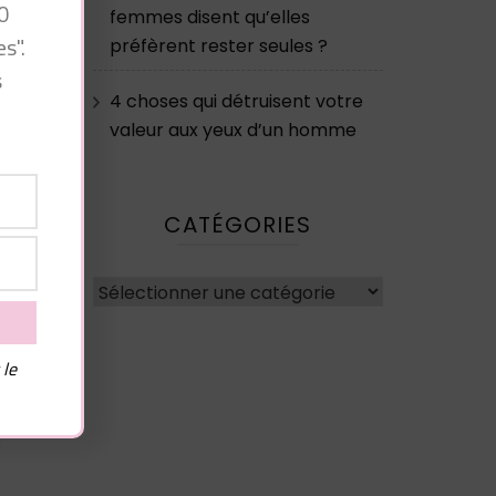
0
femmes disent qu’elles
s".
préfèrent rester seules ?
s
4 choses qui détruisent votre
valeur aux yeux d’un homme
lY
CATÉGORIES
Catégories
x
 le
t
s