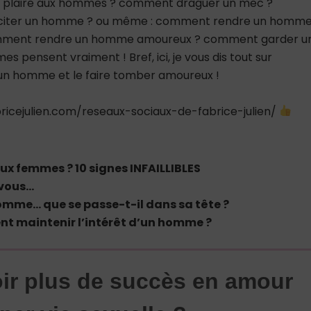
nt plaire aux hommes ? comment draguer un mec ?
citer un homme ? ou même : comment rendre un homm
mment rendre un homme amoureux ? comment garder u
 pensent vraiment ! Bref, ici, je vous dis tout sur
 homme et le faire tomber amoureux !
icejulien.com/reseaux-sociaux-de-fabrice-julien/
 femmes ? 10 signes INFAILLIBLES
 vous…
homme… que se passe-t-il dans sa tête ?
t maintenir l’intérêt d’un homme ?
ir plus de succès en amour