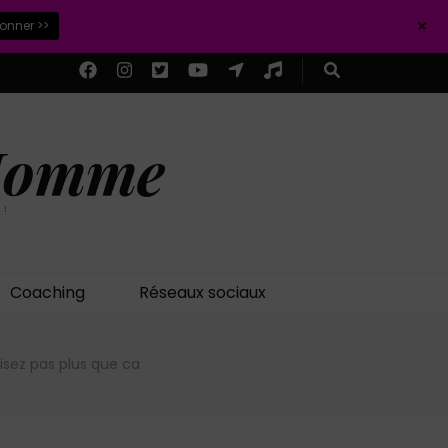
+
ionner >>
 Homme
 !
Coaching
Réseaux sociaux
aisez pas plus que ca