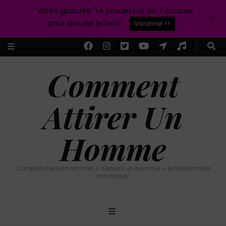
Vidéo gratuite "Le processus en 7 étapes
+
pour trouver le bon"
Visionner >>
Comment
Attirer Un
Homme
Comprendre les hommes + séduire un homme + le faire tomber
amoureux !