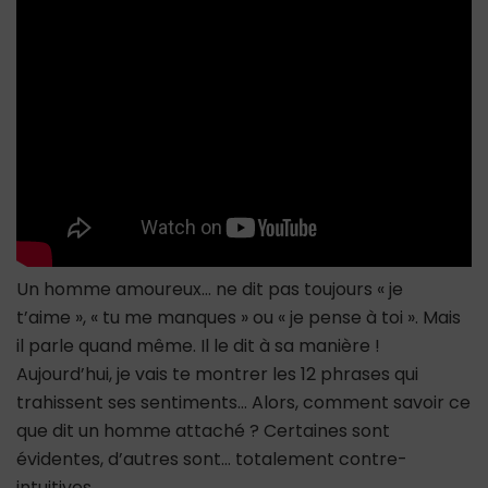
dit
ces
12
phrases
(SURPRISE
!)
Un homme amoureux… ne dit pas toujours « je
t’aime », « tu me manques » ou « je pense à toi ». Mais
il parle quand même. Il le dit à sa manière !
Aujourd’hui, je vais te montrer les 12 phrases qui
trahissent ses sentiments… Alors, comment savoir ce
que dit un homme attaché ? Certaines sont
évidentes, d’autres sont… totalement contre-
intuitives…