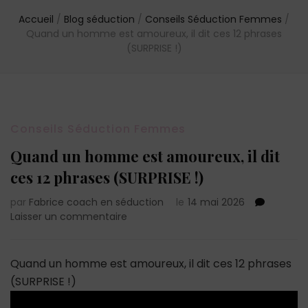
Accueil
/
Blog séduction
/
Conseils Séduction Femmes
/
Quand un homme est amoureux, il dit ces 12 phrases
(SURPRISE !)
Conseils Séduction Femmes
Quand un homme est amoureux, il dit
ces 12 phrases (SURPRISE !)
par
Fabrice coach en séduction
le
14 mai 2026
sur
Laisser un commentaire
Quand
un
homme
Quand un homme est amoureux, il dit ces 12 phrases
est
(SURPRISE !)
amoureux,
il