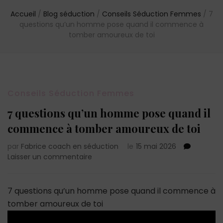
Accueil
/
Blog séduction
/
Conseils Séduction Femmes
/
7
questions qu’un homme pose quand il commence à
tomber amoureux de toi
Conseils Séduction Femmes
7 questions qu’un homme pose quand il
commence à tomber amoureux de toi
par
Fabrice coach en séduction
le
15 mai 2026
sur
Laisser un commentaire
7
questions
qu’un
7 questions qu’un homme pose quand il commence à
homme
tomber amoureux de toi
pose
quand