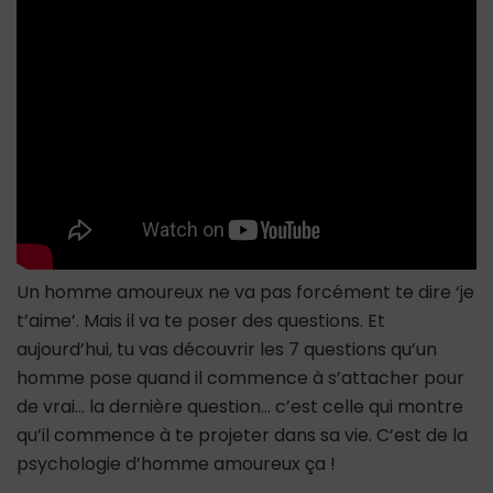
il
commence
à
tomber
amoureux
de
toi
Un homme amoureux ne va pas forcément te dire ‘je
t’aime’. Mais il va te poser des questions. Et
aujourd’hui, tu vas découvrir les 7 questions qu’un
homme pose quand il commence à s’attacher pour
de vrai… la dernière question… c’est celle qui montre
qu’il commence à te projeter dans sa vie. C’est de la
psychologie d’homme amoureux ça !