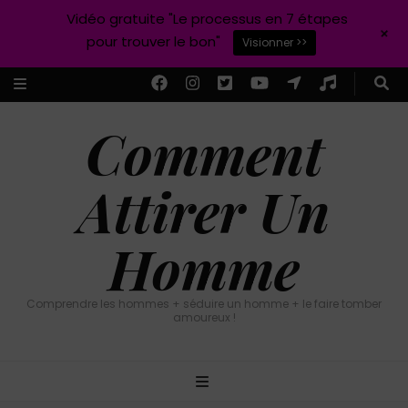
Vidéo gratuite "Le processus en 7 étapes
+
pour trouver le bon"
Visionner >>
Comment
Attirer Un
Homme
Comprendre les hommes + séduire un homme + le faire tomber
amoureux !