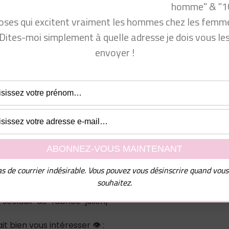
rquoi un homme attiré disparait ? Pourquoi il Agit Comme
homme" & "1
i disparait, homme qui devient distant, il me séduit puis
oses qui excitent vraiment les hommes chez les femme
paraît soudainement ? Pourquoi un homme amoureux fuit 
Dites-moi simplement à quelle adresse je dois vous le
u jour au lendemain, il ne donne plus de nouvelles, il ne
envoyer !
tirerunhomme.fr/
vous !
www.facebook.com/groups/communautecyprine/
.fr/formation-coaching-seduction/
s de courrier indésirable. Vous pouvez vous désinscrire quand vous
souhaitez.
e suivre sur mes autres réseaux sociaux (il y a du contenu
-sociaux-de-fabrice-julien/
it bien vous intéresser 👁 :