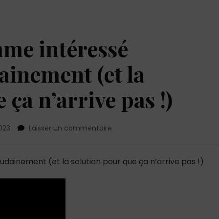
me intéressé
ainement (et la
 ça n’arrive pas !)
sur
023
Laisser un commentaire
Pourquoi
un
homme
udainement (et la solution pour que ça n’arrive pas !)
intéressé
disparaît-
il
soudainement
(et