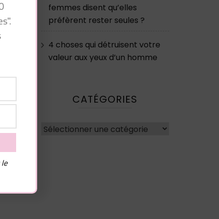
 Si
0
femmes disent qu’elles
s".
préfèrent rester seules ?
?
s
4 choses qui détruisent votre
valeur aux yeux d’un homme
CATÉGORIES
Catégories
 le