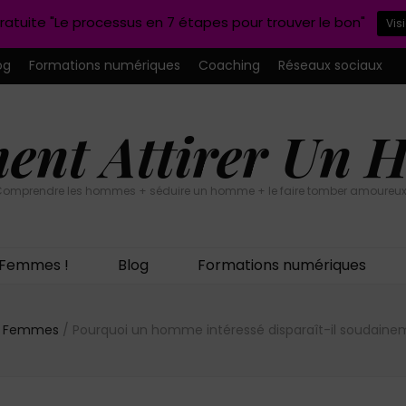
ratuite "Le processus en 7 étapes pour trouver le bon"
Vis
og
Formations numériques
Coaching
Réseaux sociaux
nt Attirer Un
omprendre les hommes + séduire un homme + le faire tomber amoureux
n Femmes !
Blog
Formations numériques
on Femmes
/
Pourquoi un homme intéressé disparaît-il soudainemen