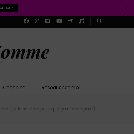
+
ionner >>
 Homme
 !
Coaching
Réseaux sociaux
t (et la solution pour que ça n’arrive pas !)