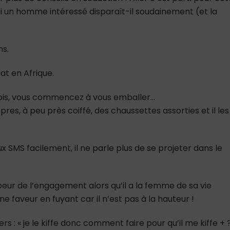
uoi un homme intéressé disparaît-il soudainement (et la
ns.
at en Afrique.
ois, vous commencez à vous emballer…
propres, à peu près coiffé, des chaussettes assorties et il les
ux SMS facilement, il ne parle plus de se projeter dans le
eur de l’engagement alors qu’il a la femme de sa vie
t une faveur en fuyant car il n’est pas à la hauteur !
s : « je le kiffe donc comment faire pour qu’il me kiffe + ?