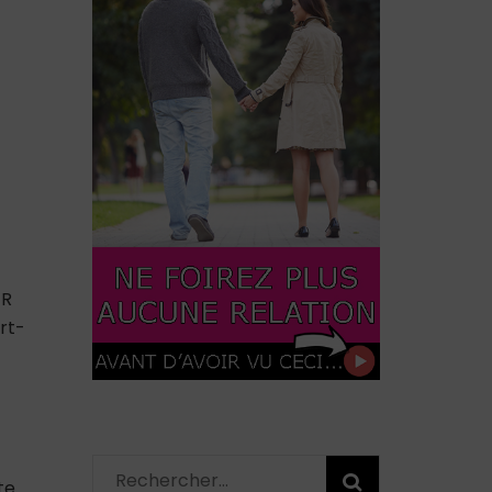
ER
rt-
Rechercher :
te