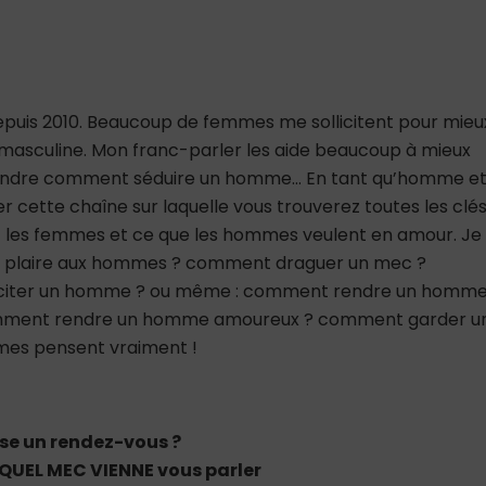
depuis 2010. Beaucoup de femmes me sollicitent pour mieu
asculine. Mon franc-parler les aide beaucoup à mieux
rendre comment séduire un homme… En tant qu’homme e
er cette chaîne sur laquelle vous trouverez toutes les clé
 les femmes et ce que les hommes veulent en amour. Je
nt plaire aux hommes ? comment draguer un mec ?
citer un homme ? ou même : comment rendre un homm
mment rendre un homme amoureux ? comment garder u
mes pensent vraiment !
se un rendez-vous ?
QUEL MEC VIENNE vous parler