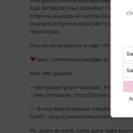
Pourquoi un homme interesse disparait ? Pou
il Est INTERESSE Puis il DISPARAIT ? Homme qu
ch
m’ignore, pourquoi un homme intéressé dis
Pourquoi un homme attiré fuit ? Il disparait d
répond plus…
Pour en savoir plus sur le sujet : https://at
Likez, commentez, partagez et abonnez-
Pour aller plus loin :
– Mon groupe privé Facebook : https://
– Mes formations : https://attirerunhomme
Pa
Si vous êtes intéressée, n’hésitez pas à m
inédit) : https://attirerunhomme.fr/reseaux
PS : avant de partir, cette autre vidéo pourra