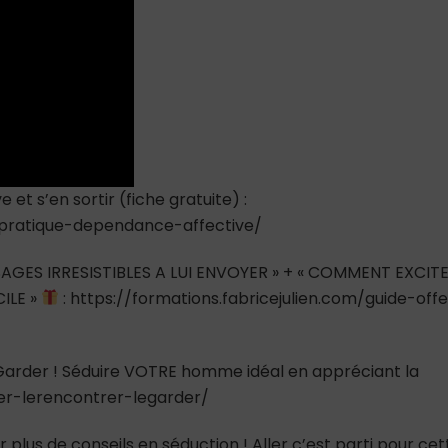
la
solution
pour
que
ça
n’arrive
pas
!)
t s’en sortir (fiche gratuite) :
e-pratique-dependance-affective/
AGES IRRESISTIBLES A LUI ENVOYER » + « COMMENT EXCIT
ILE »
: https://formations.fabricejulien.com/guide-offe
e Garder ! Séduire VOTRE homme idéal en appréciant la
ver-lerencontrer-legarder/
 plus de conseils en séduction ! Aller c’est parti pour cet