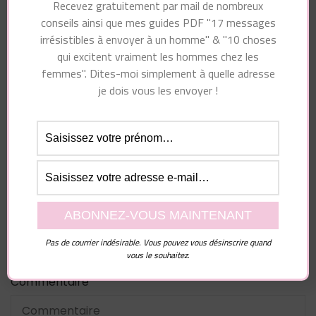
Recevez gratuitement par mail de nombreux
conseils ainsi que mes guides PDF "17 messages
irrésistibles à envoyer à un homme" & "10 choses
qui excitent vraiment les hommes chez les
Vous pourriez également aimer...
femmes". Dites-moi simplement à quelle adresse
je dois vous les envoyer !
Laisser un commentaire
Votre adresse e-mail ne sera pas publiée.
Les
Pas de courrier indésirable. Vous pouvez vous désinscrire quand
champs obligatoires sont indiqués avec
*
vous le souhaitez.
Commentaire