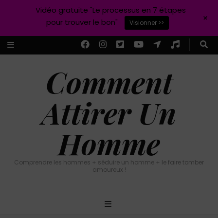
Vidéo gratuite "Le processus en 7 étapes
+
pour trouver le bon"
Visionner >>
Comment
Attirer Un
Homme
Comprendre les hommes + séduire un homme + le faire tomber
amoureux !