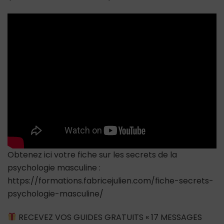
regardent
en
premier
chez
une
fille
(CONNAÎTRE
LES
HOMMES)
Obtenez ici votre fiche sur les secrets de la
psychologie masculine :
https://formations.fabricejulien.com/fiche-secrets-
psychologie-masculine/
RECEVEZ VOS GUIDES GRATUITS « 17 MESSAGES