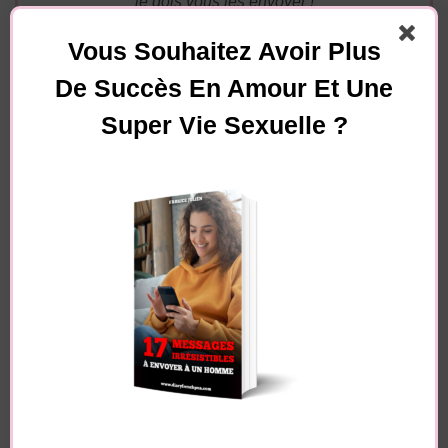
je dois vous les envoyer !
Vous Souhaitez Avoir Plus
De Succès En Amour Et Une
Super Vie Sexuelle ?
Essayez. Vous pouvez vous désinscrire à tout moment.
Navigation
Article précédent
d'article
Article suivant
Comment EXCITER
Tao Sexuel féminin :
un homme au lit ? 7
découvrez le sex tao
POSITIONS qui vont
pour femmes
LE RENDRE ACCRO !