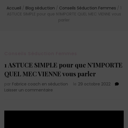
Accueil
/
Blog séduction
/
Conseils Séduction Femmes
/
1
ASTUCE SIMPLE pour que N’IMPORTE QUEL MEC VIENNE vous
parler
Conseils Séduction Femmes
1 ASTUCE SIMPLE pour que N’IMPORTE
QUEL MEC VIENNE vous parler
par
Fabrice coach en séduction
le
29 octobre 2022
sur
Laisser un commentaire
1
ASTUCE
SIMPLE
pour
que
N’IMPORTE