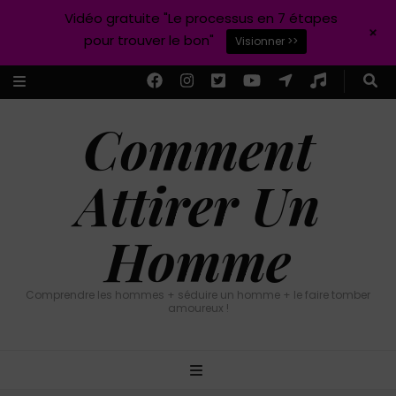
Vidéo gratuite "Le processus en 7 étapes
+
pour trouver le bon"
Visionner >>
Comment
Attirer Un
Homme
Comprendre les hommes + séduire un homme + le faire tomber
amoureux !