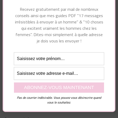
(PSYCHOLOGIE
HOMME
Recevez gratuitement par mail de nombreux
MASCULINE)
conseils ainsi que mes guides PDF "17 messages
irrésistibles à envoyer à un homme" & "10 choses
qui excitent vraiment les hommes chez les
femmes". Dites-moi simplement à quelle adresse
Vous pourriez également aimer...
je dois vous les envoyer !
Laisser un commentaire
Pas de courrier indésirable. Vous pouvez vous désinscrire quand
Votre adresse e-mail ne sera pas publiée.
Les
vous le souhaitez.
champs obligatoires sont indiqués avec
*