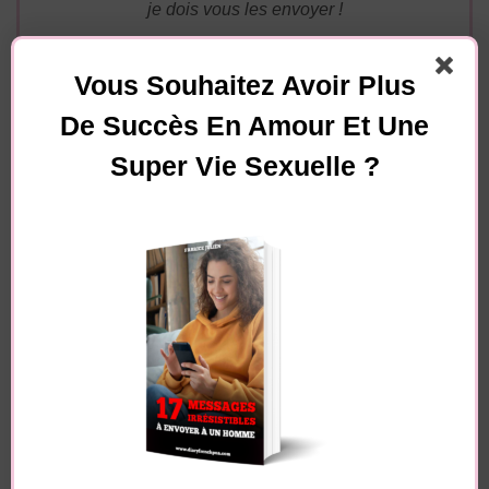
je dois vous les envoyer !
Vous Souhaitez Avoir Plus
De Succès En Amour Et Une
Super Vie Sexuelle ?
Essayez. Vous pouvez vous désinscrire à tout moment.
Navigation
Article précédent
d'article
Article suivant
Les différents types
de masques sexuels
7 PHRASES
que portent les
COQUINES pour
hommes
CHAUFFER UN