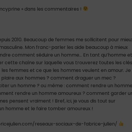
teamcyprine » dans les commentaires !
depuis 2010. Beaucoup de femmes me sollicitent pour mieu
asculine. Mon franc-parler les aide beaucoup à mieux
rendre comment séduire un homme… En tant qu’homme e
er cette chaîne sur laquelle vous trouverez toutes les clé
 les femmes et ce que les hommes veulent en amour. Je
nt plaire aux hommes ? comment draguer un mec ?
citer un homme ? ou même : comment rendre un homm
mment rendre un homme amoureux ? comment garder u
 pensent vraiment ! Bref, ici, je vous dis tout sur
 homme et le faire tomber amoureux !
icejulien.com/reseaux-sociaux-de-fabrice-julien/