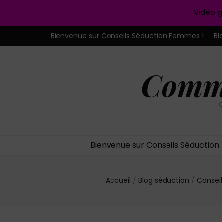
Vidéo g
Bienvenue sur Conseils Séduction Femmes !
Bl
Comme
C
Bienvenue sur Conseils Séductio
Accueil
/
Blog séduction
/
Consei