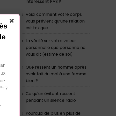
intéressent PAS ?
Voici comment votre corps
vous prévient qu’une relation
cès
est toxique
le
La vérité sur votre valeur
personnelle que personne ne
r
vous dit (estime de soi)
par
Que ressent un homme après
eux
avoir fait du mal à une femme
que
bien ?
 "17
Ce qu’un évitant ressent
pendant un silence radio
à
n
Pourquoi de plus en plus de