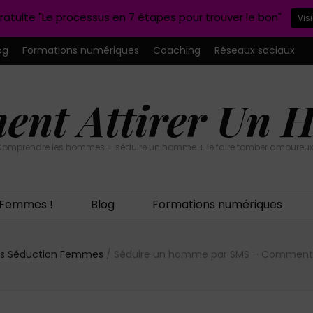
ratuite "Le processus en 7 étapes pour trouver le bon"
Vis
og
Formations numériques
Coaching
Réseaux sociaux
nt Attirer Un
omprendre les hommes + séduire un homme + le faire tomber amoureux
n Femmes !
Blog
Formations numériques
ls Séduction Femmes
/
Séduire un homme par SMS – Comment m