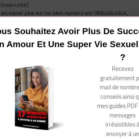
 (insécurité)
ais en savoir plus sur toi. Mon numéro est 06BLABLABLA,
teté)
j’ai fait aujourd’hui ! » (curiosité)
us Souhaitez Avoir Plus De Suc
tout » (victimisation)
n Amour Et Une Super Vie Sexuel
 Ghoster quelqu’un c’est malpoli et je me sens comme une
) « Heyyy, on se voit toujours demain ? Je n’ai pas eu de
?
eut-être que non mais des copines me proposent de sorti
Recevez
gratuitement 
mail de nombr
conseils ainsi 
vous !
mes guides PDF
messages
irrésistibles 
envoyer à u