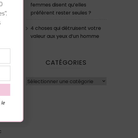
0
femmes disent qu’elles
s".
préfèrent rester seules ?
s
4 choses qui détruisent votre
valeur aux yeux d’un homme
e
CATÉGORIES
Catégories
 le
c