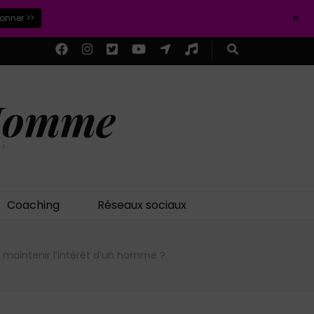
+
ionner >>
 Homme
 !
Coaching
Réseaux sociaux
aintenir l’intérêt d’un homme ?