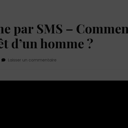
me par SMS – Commen
rêt d’un homme ?
sur
Laisser un commentaire
Séduire
un
homme
par
SMS
–
Comment
maintenir
l’intérêt
d’un
homme