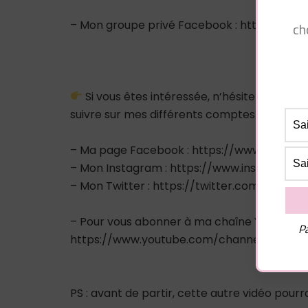
– Mon groupe privé Facebook : https://
ch
Si vous êtes intéressée, n’hésitez pas à
suivre sur mes différents comptes sociaux :
– Ma page Facebook : https://www.facebo
– Mon Instagram : https://www.instagram.
– Mon Twitter : https://twitter.com/pluiede
– Pour vous abonner à ma chaîne Youtube :
Pa
https://www.youtube.com/channel/UCA9
PS : avant de partir, cette autre vidéo pour