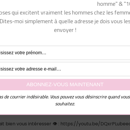
homme" & "1
www.facebook.com/groups/communautecyprine/
oses qui excitent vraiment les hommes chez les femme
Dites-moi simplement à quelle adresse je dois vous le
envoyer !
 venir consulter mon site Conseils Séduction Femmes ou m
ok.com/groups/conseilsseductionfemmes/
com/produit_bio/
cyprine
s de courrier indésirable. Vous pouvez vous désinscrire quand vous
jUN3_CQ9pszZbxBvf5KQ
souhaitez.
rait bien vous intéresser 👁 : https://youtu.be/DQxrPLubee