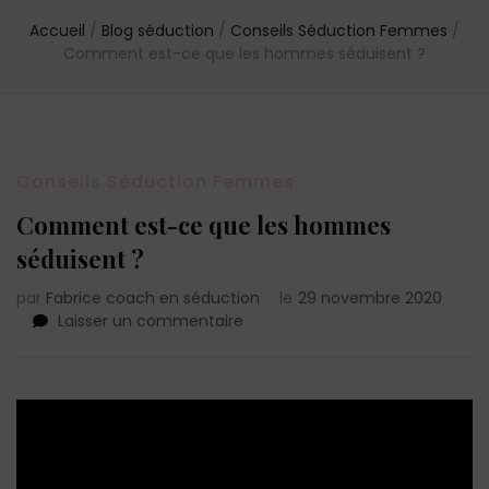
Accueil
/
Blog séduction
/
Conseils Séduction Femmes
/
Comment est-ce que les hommes séduisent ?
Conseils Séduction Femmes
Comment est-ce que les hommes
séduisent ?
par
Fabrice coach en séduction
le
29 novembre 2020
sur
Laisser un commentaire
Comment
est-
ce
que
les
hommes
séduisent