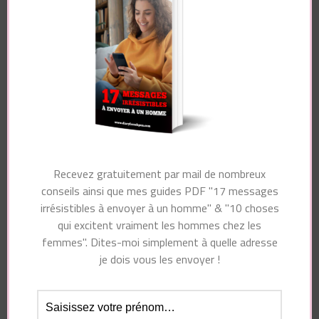
testent les femmes ?
avec les hommes ?
Vous pourriez également aimer...
Recevez gratuitement par mail de nombreux
conseils ainsi que mes guides PDF "17 messages
irrésistibles à envoyer à un homme" & "10 choses
Laisser un commentaire
qui excitent vraiment les hommes chez les
femmes". Dites-moi simplement à quelle adresse
Votre adresse e-mail ne sera pas publiée.
Les
je dois vous les envoyer !
champs obligatoires sont indiqués avec
*
Commentaire