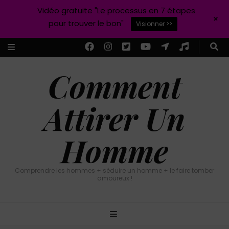
Vidéo gratuite "Le processus en 7 étapes
+
pour trouver le bon"
Visionner >>
Comment
Attirer Un
Homme
Comprendre les hommes + séduire un homme + le faire tomber
amoureux !