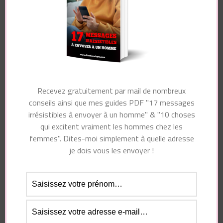
Essayez. Vous pouvez vous désinscrire à tout moment.
Recevez gratuitement par mail de nombreux
Navigation
conseils ainsi que mes guides PDF "17 messages
Article précédent
d'article
irrésistibles à envoyer à un homme" & "10 choses
Article suivant
7 attitudes qui vous
qui excitent vraiment les hommes chez les
donnent l’air
Ce que les hommes
femmes". Dites-moi simplement à quelle adresse
DESESPEREE et qui
attendent des femmes
je dois vous les envoyer !
font FUIR les
au lit
hommes
Vous pourriez également aimer...