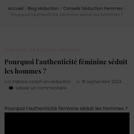
Accueil
/
Blog séduction
/
Conseils Séduction Femmes
/
Pourquoi l’authenticité féminine séduit les hommes ?
Conseils Séduction Femmes
Pourquoi l’authenticité féminine séduit
les hommes ?
par
Fabrice coach en séduction
le
18 septembre 2024
sur
Laisser un commentaire
Pourquoi
l’authenticité
féminine
Pourquoi l’authenticité féminine séduit les hommes ?
séduit
les
hommes
?