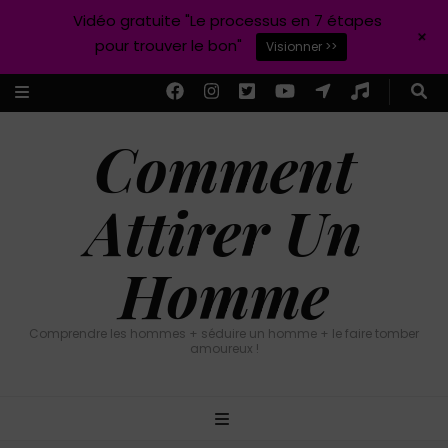
Vidéo gratuite "Le processus en 7 étapes
+
pour trouver le bon"
Visionner >>
Comment
Attirer Un
Homme
Comprendre les hommes + séduire un homme + le faire tomber
amoureux !