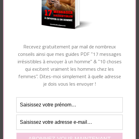
Essayez. Vous pouvez vous désinscrire à tout moment.
Recevez gratuitement par mail de nombreux
Navigation
conseils ainsi que mes guides PDF "17 messages
Article suivant
d'article
Article précédent
irrésistibles à envoyer à un homme" & "10 choses
Pourquoi
7 SIGNES que
qui excitent vraiment les hommes chez les
l’authenticité
C’EST le BON cette
femmes". Dites-moi simplement à quelle adresse
féminine séduit les
fois-ci
je dois vous les envoyer !
hommes ?
Vous pourriez également aimer...