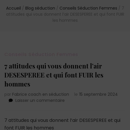
Accueil
/
Blog séduction
/
Conseils Séduction Femmes
/
7
attitudes qui vous donnent l’air DESESPEREE et qui font FUIR
les hommes
Conseils Séduction Femmes
7 attitudes qui vous donnent l’air
DESESPEREE et qui font FUIR les
hommes
par
Fabrice coach en séduction
le
15 septembre 2024
sur
Laisser un commentaire
7
attitudes
qui
7 attitudes qui vous donnent l’air DESESPEREE et qui
vous
font FUIR les hommes