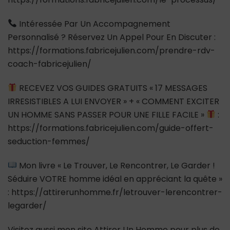
Intéressée Par Un Accompagnement
Personnalisé ? Réservez Un Appel Pour En Discuter :
https://formations.fabricejulien.com/prendre-rdv-
coach-fabricejulien/
RECEVEZ VOS GUIDES GRATUITS « 17 MESSAGES
IRRESISTIBLES A LUI ENVOYER » + « COMMENT EXCITER
UN HOMME SANS PASSER POUR UNE FILLE FACILE »
:
https://formations.fabricejulien.com/guide-offert-
seduction-femmes/
Mon livre « Le Trouver, Le Rencontrer, Le Garder !
Séduire VOTRE homme idéal en appréciant la quête »
: https://attirerunhomme.fr/letrouver-lerencontrer-
legarder/
Visitez aussi mon site Attirer Un Homme pour plus de