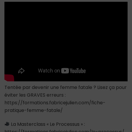
donnent
l’air
DESESPEREE
et
qui
font
FUIR
les
hommes
Tentée par devenir une femme fatale ? Lisez ça pour
éviter les GRAVES erreurs :
https://formations.fabricejulien.com/fiche-
pratique-femme-fatale/
La Masterclass « Le Processus » :
https://formations.fabricejulien.com/le-processus/