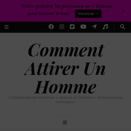
Vidéo gratuite "Le processus en 7 étapes
+
pour trouver le bon"
Visionner >>
Comment
Attirer Un
Homme
Comprendre les hommes + séduire un homme + le faire tomber
amoureux !