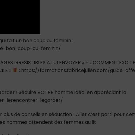
qui fait un bon coup au féminin :
tte-bon-coup-au-feminin/
AGES IRRESISTIBLES A LUI ENVOYER » + « COMMENT EXCIT
ILE »
: https://formations.fabricejulien.com/guide-offe
e Garder ! Séduire VOTRE homme idéal en appréciant la
ver-lerencontrer-legarder/
 plus de conseils en séduction ! Aller c’est parti pour cet
ue les hommes attendent des femmes au lit