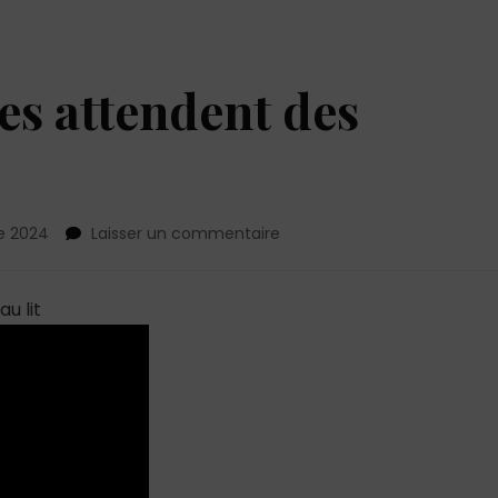
s attendent des
sur
e 2024
Laisser un commentaire
Ce
que
les
u lit
hommes
attendent
des
femmes
au
lit