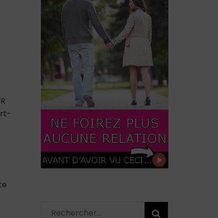
ER
rt-
te
Rechercher :