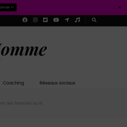
+
ionner >>
 Homme
 !
Coaching
Réseaux sociaux
nt des femmes au lit