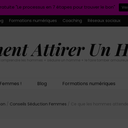
ratuite "Le processus en 7 étapes pour trouver le bon"
Vis
og
Formations numériques
Coaching
Réseaux sociaux
nt Attirer Un
omprendre les hommes + séduire un homme + le faire tomber amoureux
n Femmes !
Blog
Formations numériques
tion
/
Conseils Séduction Femmes
/
Ce que les hommes attende