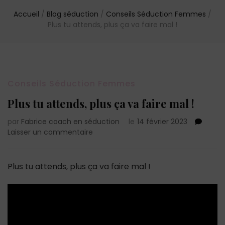
Accueil
/
Blog séduction
/
Conseils Séduction Femmes
/
Plus tu attends, plus ça va faire mal !
Conseils Séduction Femmes
Plus tu attends, plus ça va faire mal !
par
Fabrice coach en séduction
le
14 février 2023
sur
Laisser un commentaire
Plus
tu
attends,
Plus tu attends, plus ça va faire mal !
plus
ça
va
faire
mal