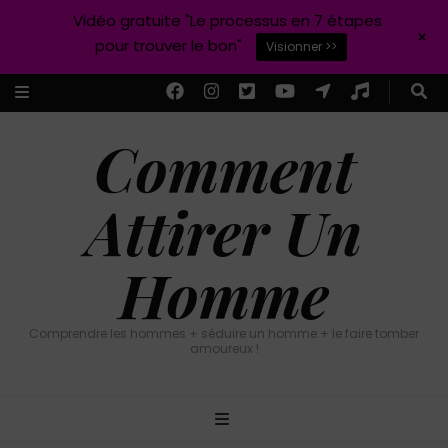
Vidéo gratuite "Le processus en 7 étapes
+
pour trouver le bon"
Visionner >>
Comment
Attirer Un
Homme
Comprendre les hommes + séduire un homme + le faire tomber
amoureux !