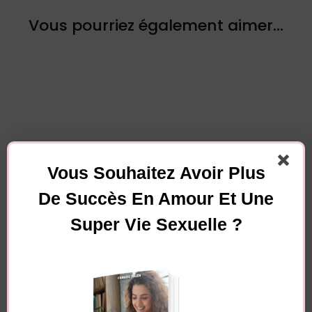
Vous pourriez également aimer...
Laisser un commentaire
Vous Souhaitez Avoir Plus
Votre adresse e-mail ne sera pas publiée.
Les
De Succès En Amour Et Une
champs obligatoires sont indiqués avec
*
Super Vie Sexuelle ?
Commentaire