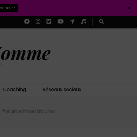
+
ionner >>
 Homme
 !
Coaching
Réseaux sociaux
iime #jelaime#ilmefaitdumal