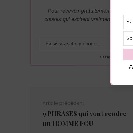
Pour recevoir gratuitement par mai
choses qui excitent vraiment les ho
adresse j
Essayez. Vous po
Pa
Navigation
d'article
Article précédent
9 PHRASES qui vont rendre
un HOMME FOU