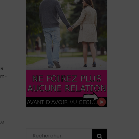
ER
rt-
te
Rechercher :