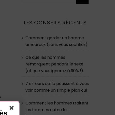
LES CONSEILS RÉCENTS
Comment garder un homme
amoureux (sans vous sacrifier)
Ce que les hommes
remarquent pendant le sexe
(et que vous ignorez à 90% !)
7 erreurs qui le poussent à vous
voir comme un simple plan cul
x
Comment les hommes traitent
les femmes qui ne les
t
cès