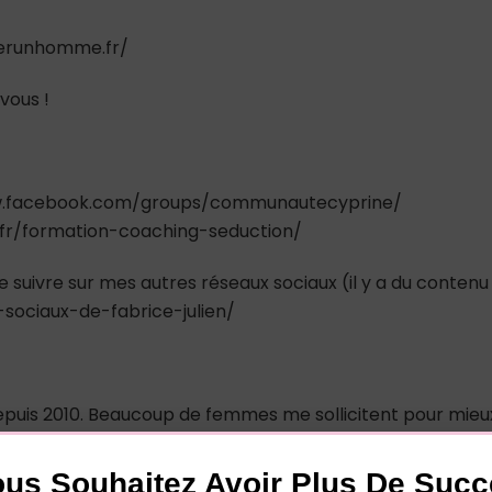
tirerunhomme.fr/
vous !
www.facebook.com/groups/communautecyprine/
.fr/formation-coaching-seduction/
e suivre sur mes autres réseaux sociaux (il y a du contenu
-sociaux-de-fabrice-julien/
depuis 2010. Beaucoup de femmes me sollicitent pour mieu
asculine. Mon franc-parler les aide beaucoup à mieux
rendre comment séduire un homme… En tant qu’homme e
us Souhaitez Avoir Plus De Suc