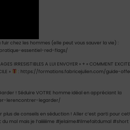
à fuir chez les hommes (elle peut vous sauver la vie) :
-pratique-essentiel-red-flags/
AGES IRRESISTIBLES A LUI ENVOYER » + « COMMENT EXCIT
ILE »
: https://formations.fabricejulien.com/guide-offe
e Garder ! Séduire VOTRE homme idéal en appréciant la
ver-lerencontrer-legarder/
 plus de conseils en séduction ! Aller c’est parti pour cet
ait du mal mais je l’aiiiiiiime #jelaime#ilmefaitdumal #short