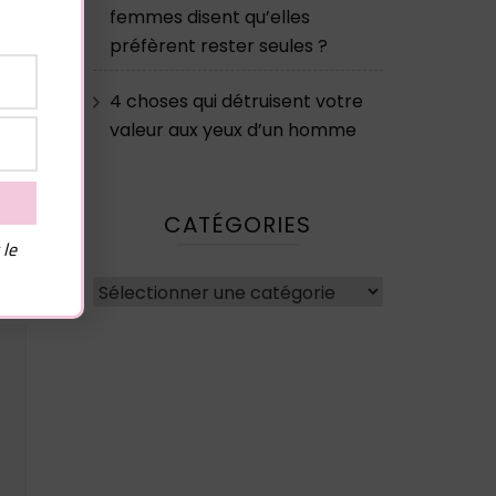
femmes disent qu’elles
préfèrent rester seules ?
4 choses qui détruisent votre
valeur aux yeux d’un homme
CATÉGORIES
 le
Catégories