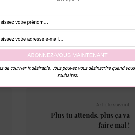
l de nombreux conseils ainsi que mon guide PDF "10
mmes chez les femmes", dites-moi simplement à quelle
e dois vous les envoyer !
uvez vous désinscrire à tout moment.
s de courrier indésirable. Vous pouvez vous désinscrire quand vous
souhaitez.
Article suivant
Plus tu attends, plus ça va
faire mal !