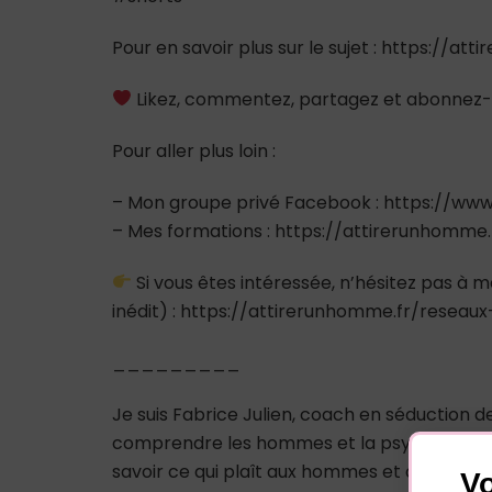
Pour en savoir plus sur le sujet : https://at
Likez, commentez, partagez et abonnez-
Pour aller plus loin :
– Mon groupe privé Facebook : https://
– Mes formations : https://attirerunhomme
Si vous êtes intéressée, n’hésitez pas à m
inédit) : https://attirerunhomme.fr/reseaux
_________
Je suis Fabrice Julien, coach en séduction 
comprendre les hommes et la psychologie m
savoir ce qui plaît aux hommes et à comp
Vo