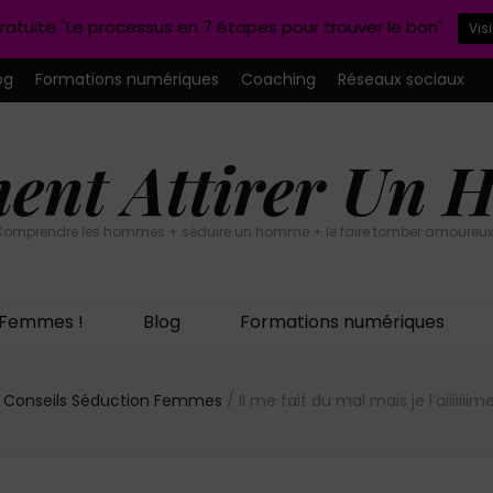
ratuite "Le processus en 7 étapes pour trouver le bon"
Vis
og
Formations numériques
Coaching
Réseaux sociaux
nt Attirer Un
omprendre les hommes + séduire un homme + le faire tomber amoureux
n Femmes !
Blog
Formations numériques
Conseils Séduction Femmes
/
Il me fait du mal mais je l’aiiiii