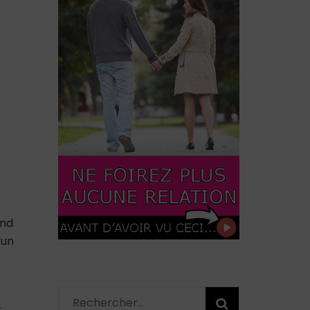
nd
 un
Rechercher :
r