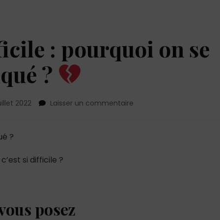
ficile : pourquoi on se
iqué ?
sur
juillet 2022
Laisser un commentaire
L’amour
c’est
difficile
ué ?
:
pourquoi
est si difficile ?
on
se
rend
ça
 vous posez
si
compliqué