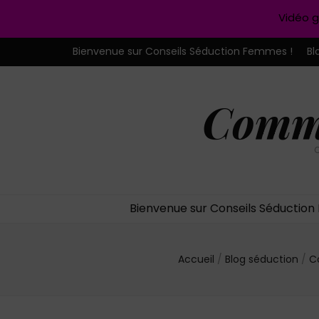
Vidéo g
Bienvenue sur Conseils Séduction Femmes !
Bl
Comme
C
Bienvenue sur Conseils Séductio
Accueil
/
Blog séduction
/
C