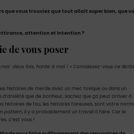
 que vous trouviez que tout allait super bien, que v
tirance, attention et intention ?
ie de vous poser
moi deux fois, honte à moi ! »
Connaissez-vous ce dicti
des histoires de merde avec un mec toxique ou dans un
s d’anxiété que de bonheur, sachez que ça peut arriver à
histoires de fou, les histoires foireuses, sont votre norm
un
pattern
, il y a probablement un travail à faire. Car le
s, c’est vous !
thode pour faire suffisamment des rencontres de