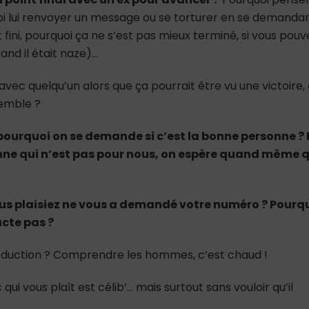
uoi lui renvoyer un message ou se torturer en se demanda
nt fini, pourquoi ça ne s’est pas mieux terminé, si vous pouv
nd il était naze)…
avec quelqu’un alors que ça pourrait être vu une victoire,
semble ?
ourquoi on se demande si c’est la bonne personne ? 
ne qui n’est pas pour nous, on espère quand même 
us plaisiez ne vous a demandé votre numéro ? Pourq
acte pas ?
séduction ? Comprendre les hommes, c’est chaud !
ui vous plaît est célib’… mais surtout sans vouloir qu’il