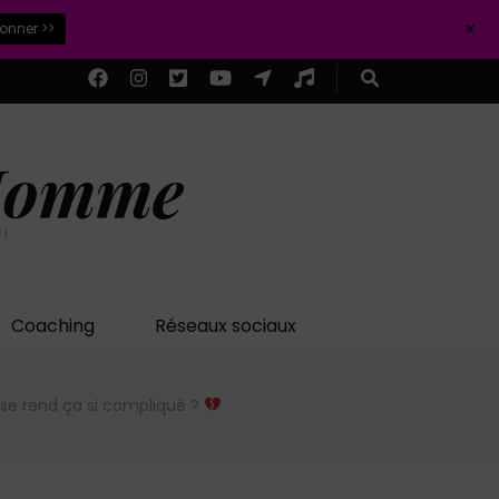
+
ionner >>
 Homme
 !
Coaching
Réseaux sociaux
n se rend ça si compliqué ?