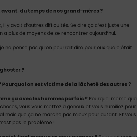
?
x avant, du temps de nos grand-mères ?
il y avait d’autres difficultés. Se dire ça c’est juste une
 a plus de moyens de se rencontrer aujourd’hui.
je ne pense pas qu’on pourrait dire pour eux que c’était
 ghoster ?
 Pourquoi on est victime de la lâcheté des autres ?
mme ça avec les hommes parfois ?
Pourquoi même qua
s choses, vous vous mettez à genoux et vous humiliez pour
mal mais que ça ne marche pas mieux pour autant. Et vous
e n’est pas le problème !
 point final avec un ex pour avancer ?
Pourquoi pense