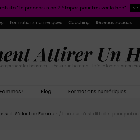
ratuite "Le processus en 7 étapes pour trouver le bon"
Vis
og
Formations numériques
Coaching
Réseaux sociaux
nt Attirer Un
omprendre les hommes + séduire un homme + le faire tomber amoureux
n Femmes !
Blog
Formations numériques
onseils Séduction Femmes
/
L’amour c’est difficile : pourquoi o