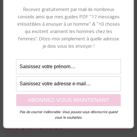
Recevez gratuitement par mail de nombreux
Malheureusement ou heureusement, aucun mec qui
conseils ainsi que mes guides PDF "17 messages
se respecte ne passerait sa vie entière à rassurer
irrésistibles à envoyer à un homme" & "10 choses
une femme qui a peur de le perdre et qui n’a aucune
qui excitent vraiment les hommes chez les
estime d’elle-même.
femmes". Dites-moi simplement à quelle adresse
je dois vous les envoyer !
Soyez plus fun, plus optimiste, dans une meilleure
énergie lors de vos rendez-vous et laissez partir
toutes ces peurs.
Il ne s’agit pas de nier le fait que vous avez souffert ni
d’oublier… il s’agit de tourner la page et de s’ouvrir à
l’avenir.
Vos mésaventures vous ont permis d’apprendre des
Pas de courrier indésirable. Vous pouvez vous désinscrire quand
vous le souhaitez.
leçons qui vous protègeront à l’avenir. Vous pouvez
lâcher prise maintenant !