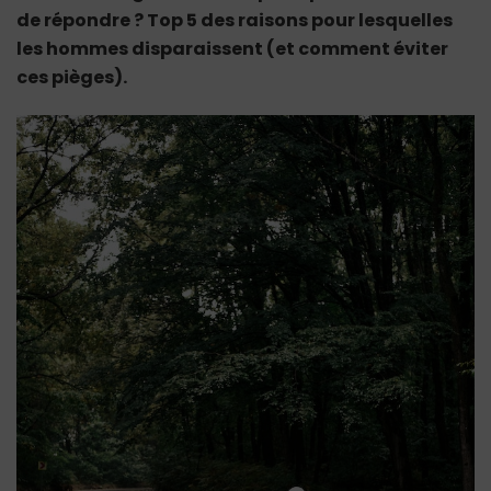
pour
de répondre ? Top 5 des raisons pour lesquelles
lesquelles
les hommes disparaissent (et comment éviter
les
hommes
ces pièges).
disparaissent
(et
comment
éviter
ces
pièges)