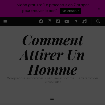
Vidéo gratuite "Le processus en 7 étapes
+
pour trouver le bon"
Visionner >>
Comment
Attirer Un
Homme
Comprendre les hommes + séduire un homme + le faire tomber
amoureux !