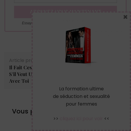
×
Essayez. Vous pouvez vous désinscrire à tout moment.
Navigation
Article précédent
Article suivant
d'article
Il Fait Ces 4 Choses
L’amour c’est difficile
S’il Veut Un Couple
: pourquoi on se rend
Avec Toi
ça si compliqué ?
La formation ultime
de séduction et sexualité
pour femmes
Vous pourriez également aimer...
>>
cliquez ici pour voir
<<