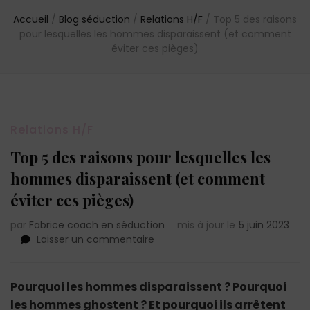
Accueil
/
Blog séduction
/
Relations H/F
/
Top 5 des raisons
pour lesquelles les hommes disparaissent (et comment
éviter ces pièges)
Relations H/F
Top 5 des raisons pour lesquelles les
hommes disparaissent (et comment
éviter ces pièges)
par
Fabrice coach en séduction
mis à jour le
5 juin 2023
sur
Laisser un commentaire
Top
5
des
Pourquoi les hommes disparaissent ? Pourquoi
raisons
les hommes ghostent ? Et pourquoi ils arrêtent