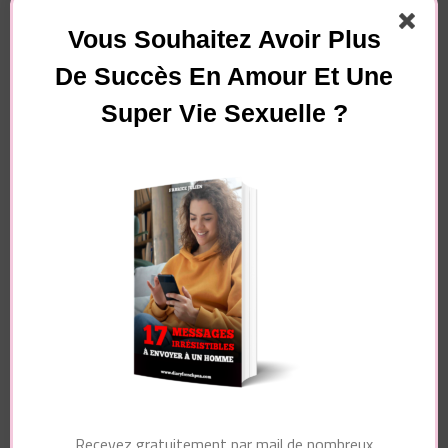
Vous Souhaitez Avoir Plus
De Succès En Amour Et Une
Super Vie Sexuelle ?
Essayez. Vous pouvez vous désinscrire à tout moment.
Navigation
Article précédent
d'article
Article suivant
Faire l’amour le
Le bon état d’esprit
premier soir – Que
pour COMBATTRE
pense un homme
LE MANQUE DE
d’une femme qui
RESPECT dans le
couche au 1er
couple
rendez-vous ?
Recevez gratuitement par mail de nombreux