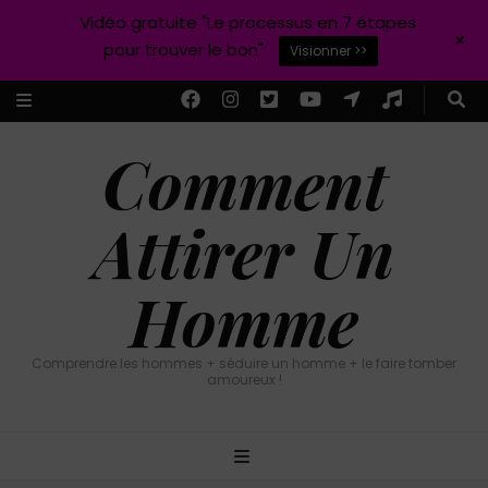
Vidéo gratuite "Le processus en 7 étapes
+
pour trouver le bon"
Visionner >>
Comment
Attirer Un
Homme
Comprendre les hommes + séduire un homme + le faire tomber
amoureux !