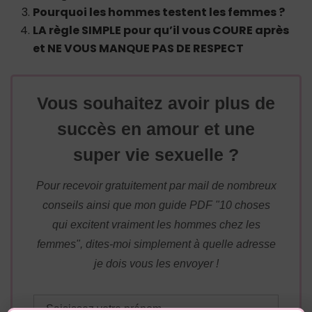
Pourquoi les hommes testent les femmes ?
LA règle SIMPLE pour qu’il vous COURE après
et NE VOUS MANQUE PAS DE RESPECT
Vous souhaitez avoir plus de
succès en amour et une
super vie sexuelle ?
Pour recevoir gratuitement par mail de nombreux
conseils ainsi que mon guide PDF "10 choses
qui excitent vraiment les hommes chez les
femmes", dites-moi simplement à quelle adresse
je dois vous les envoyer !