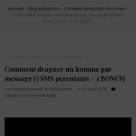
Accueil
/
Blog séduction
/
Conseils Séduction Femmes
/
Comment draguer un homme par message (5 SMS
percutants + 1 BONUS)
Conseils Séduction Femmes
Comment draguer un homme par
message (5 SMS percutants + 1 BONUS)
par
Fabrice coach en séduction
le
10 avril 2021
sur
Laisser un commentaire
Comment
draguer
un
homme
par
message