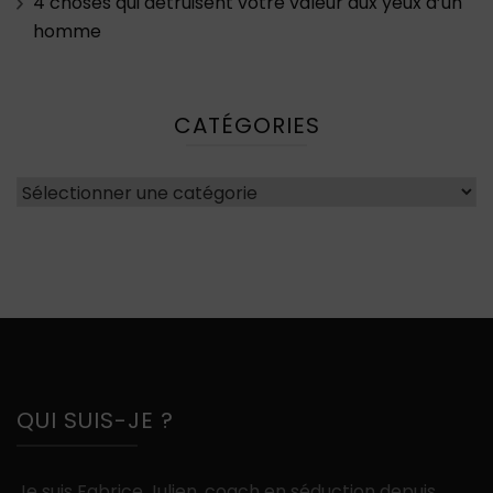
4 choses qui détruisent votre valeur aux yeux d’un
homme
CATÉGORIES
Catégories
QUI SUIS-JE ?
Je suis Fabrice Julien, coach en séduction depuis