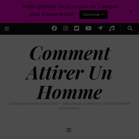
Vidéo gratuite "Le processus en 7 étapes
+
pour trouver le bon"
Visionner >>
Comment
Attirer Un
Homme
Comprendre les hommes + séduire un homme + le faire tomber
amoureux !