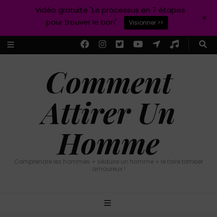
Vidéo gratuite "Le processus en 7 étapes
+
pour trouver le bon"
Visionner >>
Comment
Attirer Un
Homme
Comprendre les hommes + séduire un homme + le faire tomber
amoureux !