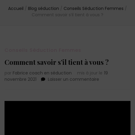
Accueil
/
Blog séduction
/
Conseils Séduction Femmes
/
Comment savoir s’il tient à vous ?
Conseils Séduction Femmes
Comment savoir s’il tient à vous ?
par
Fabrice coach en séduction
mis à jour le
19
sur
novembre 2021
Laisser un commentaire
Comment
savoir
s’il
tient
à
vous
?