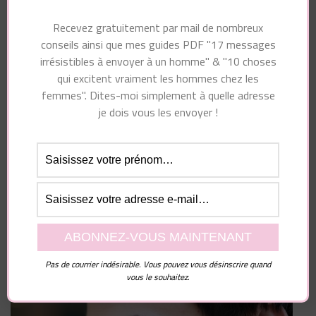
Recevez gratuitement par mail de nombreux
conseils ainsi que mes guides PDF "17 messages
Enregistrer mon nom, mon e-mail et mon site dans
irrésistibles à envoyer à un homme" & "10 choses
le navigateur pour mon prochain commentaire.
qui excitent vraiment les hommes chez les
femmes". Dites-moi simplement à quelle adresse
je dois vous les envoyer !
Pas de courrier indésirable. Vous pouvez vous désinscrire quand
vous le souhaitez.