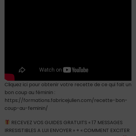
ne
pas
passer
pour
une
étoile
de
mer)
?
Cliquez ici pour obtenir votre recette de ce qui fait un
bon coup au féminin :
https://formations.fabricejulien.com/recette-bon-
coup-au-feminin/
RECEVEZ VOS GUIDES GRATUITS « 17 MESSAGES
IRRESISTIBLES A LUI ENVOYER » + « COMMENT EXCITER