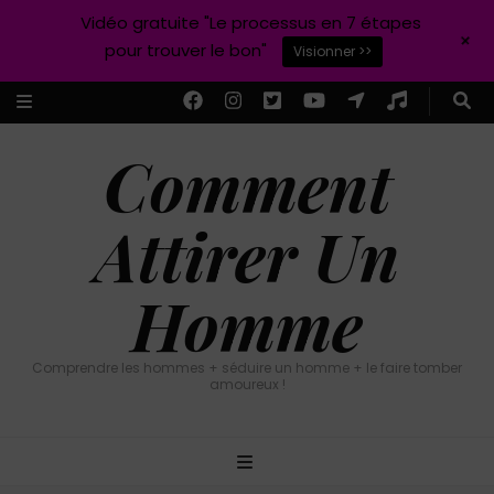
Vidéo gratuite "Le processus en 7 étapes
+
pour trouver le bon"
Visionner >>
Comment
Attirer Un
Homme
Comprendre les hommes + séduire un homme + le faire tomber
amoureux !