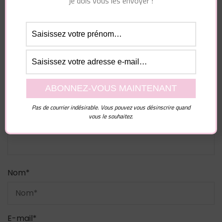
je dois vous les envoyer !
Laisser un commentaire
Votre adresse e-mail ne sera pas publiée.
Les
champs obligatoires sont indiqués avec
*
Commentaire
Pas de courrier indésirable. Vous pouvez vous désinscrire quand
vous le souhaitez.
Nom
*
E-mail
*