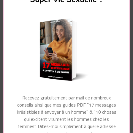
Navigation
Article suivant
d'article
Article précédent
Comment le Faire
La confiance en soi
Penser à Vous sans
(ce n’est pas ce que
Avoir L’Air De Le
vous croyez !)
Draguer ?
Vous pourriez également aimer...
Recevez gratuitement par mail de nombreux
conseils ainsi que mes guides PDF "17 messages
irrésistibles à envoyer à un homme" & "10 choses
qui excitent vraiment les hommes chez les
femmes". Dites-moi simplement à quelle adresse