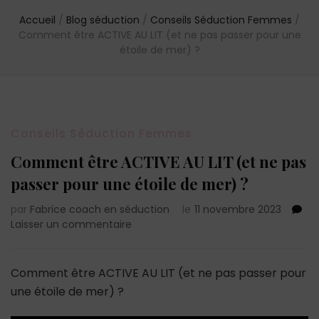
Accueil
/
Blog séduction
/
Conseils Séduction Femmes
/
Comment être ACTIVE AU LIT (et ne pas passer pour une
étoile de mer) ?
Conseils Séduction Femmes
Comment être ACTIVE AU LIT (et ne pas
passer pour une étoile de mer) ?
par
Fabrice coach en séduction
le
11 novembre 2023
sur
Laisser un commentaire
Comment
être
ACTIVE
Comment être ACTIVE AU LIT (et ne pas passer pour
AU
une étoile de mer) ?
LIT
(et