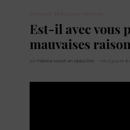
Conseils Séduction Femmes
Est-il avec vous 
mauvaises raison
par
Fabrice coach en séduction
mis à jour le
4 