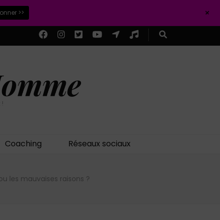
+
ionner >>
 Homme
 !
Coaching
Réseaux sociaux
ou les mauvaises raisons ?