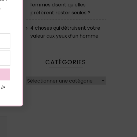
femmes disent qu’elles
s
préfèrent rester seules ?
4 choses qui détruisent votre
valeur aux yeux d’un homme
CATÉGORIES
Catégories
 le