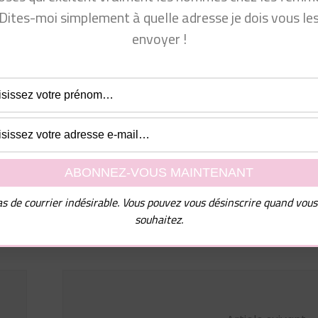
ir plus de succès en amour
Dites-moi simplement à quelle adresse je dois vous le
envoyer !
per vie sexuelle ?
l de nombreux conseils ainsi que mon guide PDF "10
mmes chez les femmes", dites-moi simplement à quelle
e dois vous les envoyer !
uvez vous désinscrire à tout moment.
s de courrier indésirable. Vous pouvez vous désinscrire quand vous
souhaitez.