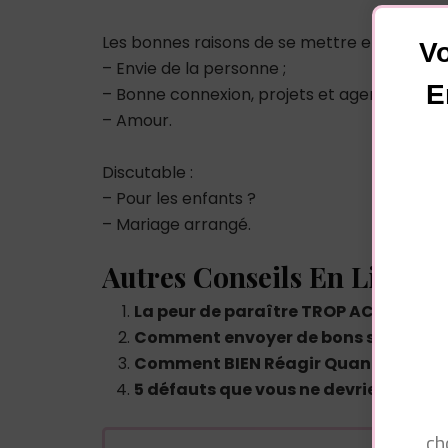
Les bonnes raisons de se mettre en couple :
Vo
– Envie de la personne ;
E
– Bonne connexion, projets et agendas co
– Amour.
Discutable :
– Pour les enfants ?
– Mariage arrangé.
Autres Conseils En Lien :
La peur de paraître TROP ACQUISE 
Comment envoyer de bons sextos à 
Comment BIEN Réagir Quand Un Mec 
5 défauts que vous ne devriez jamai
ch