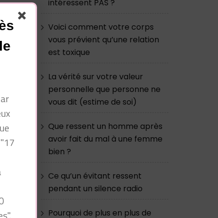
intéressent PAS ?
cès
Voici comment votre corps
vous prévient qu’une relation
le
est toxique
La vérité sur votre valeur
personnelle que personne ne
par
vous dit (estime de soi)
eux
que
Que ressent un homme après
avoir fait du mal à une femme
 "17
bien ?
à
Ce qu’un évitant ressent
n
pendant un silence radio
0
Pourquoi de plus en plus de
s".