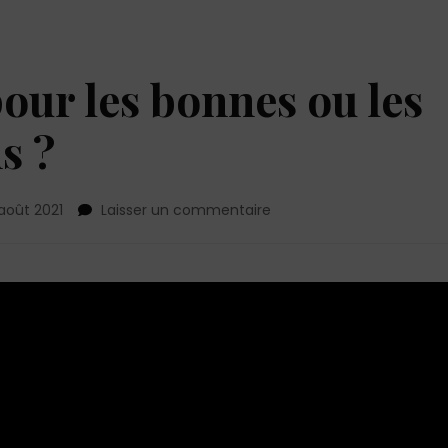
pour les bonnes ou les
s ?
sur
août 2021
Laisser un commentaire
Est-
il
avec
vous
pour
les
bonnes
ou
les
mauvaises
raisons