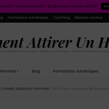
ratuite "Le processus en 7 étapes pour trouver le bon"
Vis
og
Formations numériques
Coaching
Réseaux sociaux
nt Attirer Un
omprendre les hommes + séduire un homme + le faire tomber amoureux
n Femmes !
Blog
Formations numériques
Conseils Séduction Femmes
/
Est-il avec vous pour les bonnes 