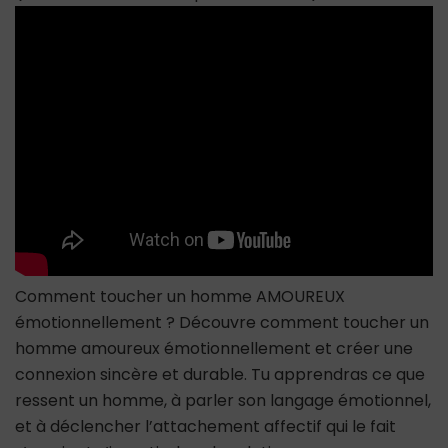
amoureux
(émotionnellement
et
profondément)
Comment toucher un homme AMOUREUX
émotionnellement ? Découvre comment toucher un
homme amoureux émotionnellement et créer une
connexion sincère et durable. Tu apprendras ce que
ressent un homme, à parler son langage émotionnel,
et à déclencher l’attachement affectif qui le fait