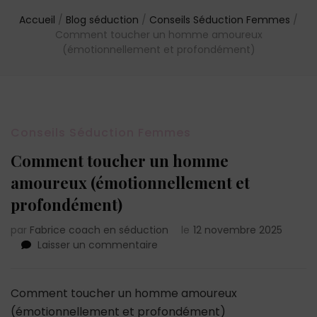
Accueil
/
Blog séduction
/
Conseils Séduction Femmes
/
Comment toucher un homme amoureux
(émotionnellement et profondément)
Conseils Séduction Femmes
Comment toucher un homme
amoureux (émotionnellement et
profondément)
par
Fabrice coach en séduction
le
12 novembre 2025
sur
Laisser un commentaire
Comment
toucher
un
Comment toucher un homme amoureux
homme
(émotionnellement et profondément)