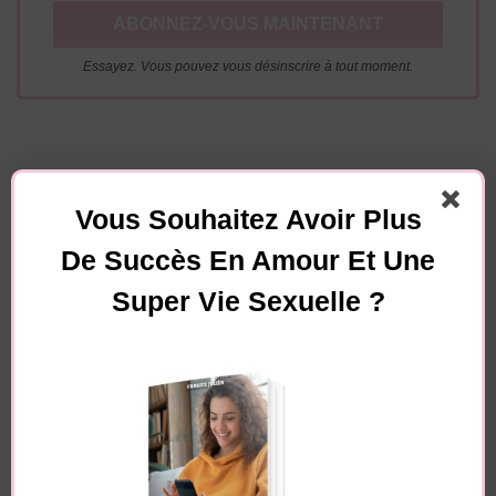
Essayez. Vous pouvez vous désinscrire à tout moment.
Navigation
Article précédent
Article suivant
d'article
Vous Souhaitez Avoir Plus
Comment être
La faille #1 dans le
De Succès En Amour Et Une
attirante sans forcer
cerveau des hommes
(la clé d’un charme
qui les fait tomber
Super Vie Sexuelle ?
naturel et irrésistible)
amoureux
Vous pourriez également aimer...