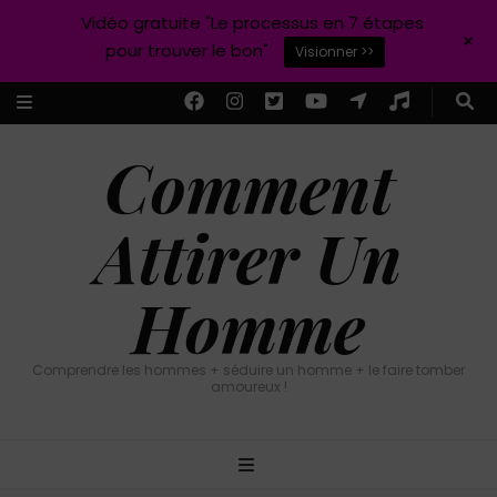
Vidéo gratuite "Le processus en 7 étapes
+
pour trouver le bon"
Visionner >>
Comment
Attirer Un
Homme
Comprendre les hommes + séduire un homme + le faire tomber
amoureux !