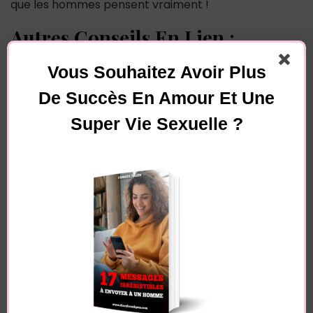
que les hommes pensent vraiment !
Autres Conseils En Lien :
Il N’est Pas Prêt Pour Une Relation ? Dites-lui
Vous Souhaitez Avoir Plus
ÇA !
De Succès En Amour Et Une
Le Problème Des Filles Gentilles
Où Lécher Un Homme ? 7 Zones Pour Le Faire
Super Vie Sexuelle ?
HURLER De Plaisir
Comment Savoir S’il Est Disponible
Émotionnellement ?
Vous souhaitez avoir plus de
succès en amour et une
super vie sexuelle ?
Pour recevoir gratuitement par mail de nombreux