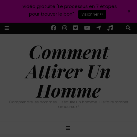
Vidéo gratuite "Le processus en 7 étapes
+
pour trouver le bon"
Visionner >>
Comment
Attirer Un
Homme
Comprendre les hommes + séduire un homme + le faire tomber
amoureux !