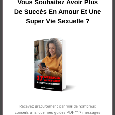
Comment montrer à un homme qu’il vous
Vous Souhaitez Avoir Plus
plaît ?
De Succès En Amour Et Une
Super Vie Sexuelle ?
Vous souhaitez avoir plus de
succès en amour et une
super vie sexuelle ?
Pour recevoir gratuitement par mail de nombreux
conseils ainsi que mon guide PDF "10 choses
qui excitent vraiment les hommes chez les
femmes", dites-moi simplement à quelle adresse
je dois vous les envoyer !
Recevez gratuitement par mail de nombreux
conseils ainsi que mes guides PDF "17 messages