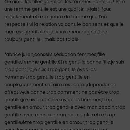
On aime les filles gentilles, les femmes gentilles ! Être
une femme gentille est une qualité ! Mais il faut
absolument être le genre de femme que l’on
respecte ! Si la relation va dans le bon sens et que le
mec est gentil alors je vous encourage à être
toujours gentille… mais pas faible.
fabrice julien,conseils séduction femmes,fille
gentille,femme gentille,être gentille,bonne fille,je suis
trop gentille,je suis trop gentille avec les
hommes,trop gentille,trop gentille en
couple,comment se faire respecter,dépendance
affective,je donne trop,comment ne pas être trop
gentille,je suis trop naive avec les hommes,trop
gentille en amour,trop gentille avec mon copain,trop
gentille avec mon ex,comment ne plus être trop
gentille,être trop gentille en amour,trop gentille
avec les hommes,comment ne pas être trop