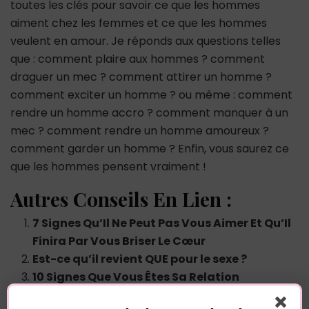
toutes les clés pour savoir ce que les hommes
aiment chez les femmes et ce que les hommes
veulent en amour. Je réponds aux questions telles
que : comment plaire aux hommes ? comment
draguer un mec ? comment attirer un homme ?
comment exciter un homme ? ou même : comment
rendre un homme accro ? comment manquer à un
mec ? comment rendre un homme amoureux ?
comment garder un homme ? Enfin, vous saurez ce
que les hommes pensent vraiment !
Autres Conseils En Lien :
7 Signes Qu’Il Ne Peut Pas Vous Aimer Et Qu’Il
Finira Par Vous Briser Le Cœur
Est-ce qu’il revient QUE pour le sexe ?
10 Signes Que Vous Êtes Sa Relation
Pansement (Il Vous Utilise Pour Rebondir !)