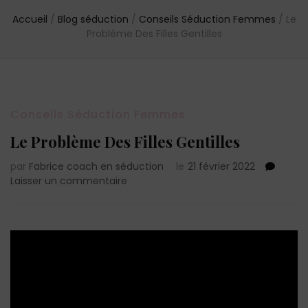
Accueil
/
Blog séduction
/
Conseils Séduction Femmes
/
Le
Problème Des Filles Gentilles
Conseils Séduction Femmes
Le Problème Des Filles Gentilles
par
Fabrice coach en séduction
le
21 février 2022
sur
Laisser un commentaire
Le
Problème
Des
Filles
Gentilles