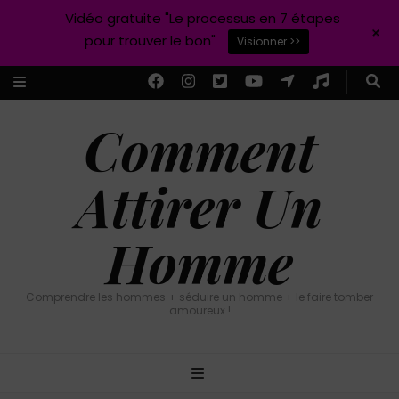
Vidéo gratuite "Le processus en 7 étapes
+
pour trouver le bon"
Visionner >>
Comment
Attirer Un
Homme
Comprendre les hommes + séduire un homme + le faire tomber
amoureux !