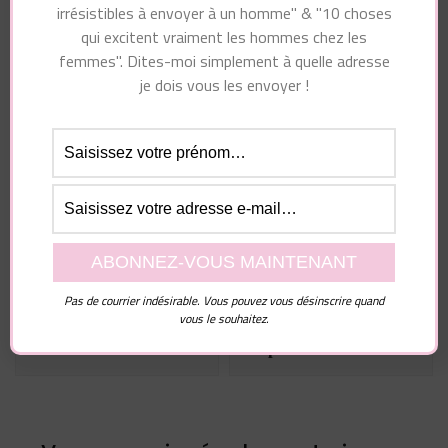
irrésistibles à envoyer à un homme" & "10 choses
qui excitent vraiment les hommes chez les
femmes". Dites-moi simplement à quelle adresse
je dois vous les envoyer !
Essayez. Vous pouvez vous désinscrire à tout moment.
Navigation
Article suivant
d'article
Article précédent
Le Remède #1 Contre
Est-Ce Que Votre
Le Coeur Brisé
Indépendance Vous
Comment Se
Pas de courrier indésirable. Vous pouvez vous désinscrire quand
vous le souhaitez.
Éloigne De L’amour ?
Remettre D’une
Rupture Amoureuse ?