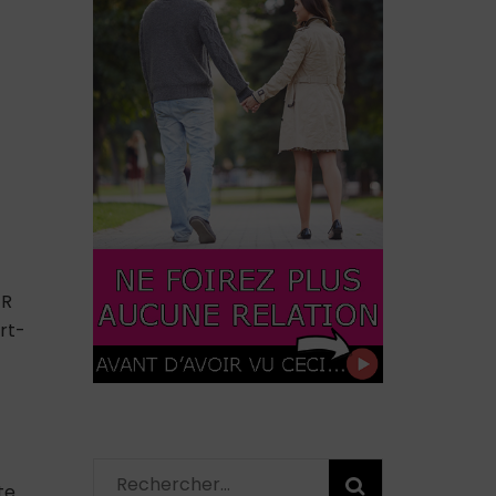
ER
rt-
Rechercher :
te