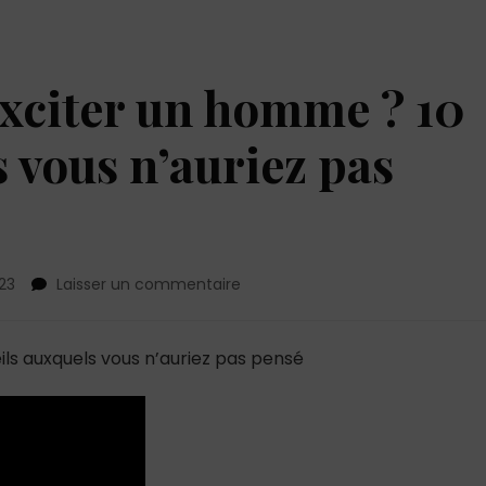
exciter un homme ? 10
 vous n’auriez pas
sur
023
Laisser un commentaire
Quoi
faire
pour
ils auxquels vous n’auriez pas pensé
exciter
un
homme
?
10