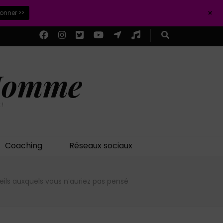
+
ionner >>
 Homme
 !
Coaching
Réseaux sociaux
eils auxquels vous n’auriez pas pensé