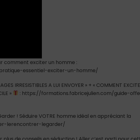
conseils
auxquels
vous
n’auriez
pas
pensé
 sur comment exciter un homme :
e-pratique-essentiel-exciter-un-homme/
AGES IRRESISTIBLES A LUI ENVOYER » + « COMMENT EXCIT
ILE »
: https://formations.fabricejulien.com/guide-offe
e Garder ! Séduire VOTRE homme idéal en appréciant la
ver-lerencontrer-legarder/
 plus de conseils en séduction ! Aller c’est parti pour cet