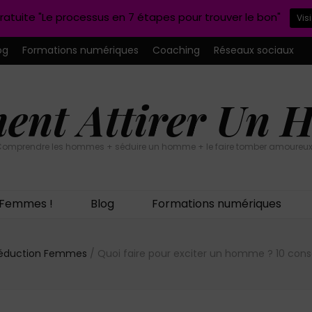
ratuite "Le processus en 7 étapes pour trouver le bon"
Vis
og
Formations numériques
Coaching
Réseaux sociaux
nt Attirer Un
omprendre les hommes + séduire un homme + le faire tomber amoureux
n Femmes !
Blog
Formations numériques
Séduction Femmes
/
Quoi faire pour exciter un homme ? 10 cons