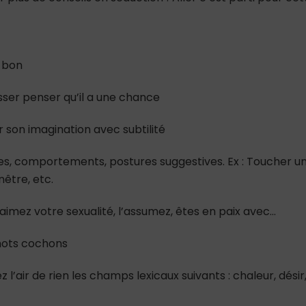
r bon
isser penser qu’il a une chance
r son imagination avec subtilité
es, comportements, postures suggestives. Ex : Toucher u
nêtre, etc.
aimez votre sexualité, l’assumez, êtes en paix avec…
 mots cochons
 l’air de rien les champs lexicaux suivants : chaleur, désir