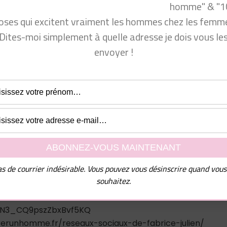
homme" & "1
oses qui excitent vraiment les hommes chez les femme
vous !
Dites-moi simplement à quelle adresse je dois vous le
envoyer !
ent
:
www.facebook.com/groups/communautecyprine/
.fr/formation-coaching-seduction/
 venir consulter mon site Conseils Séduction Femmes ou m
ok.com/groups/conseilsseductionfemmes/
s de courrier indésirable. Vous pouvez vous désinscrire quand vous
com/produit_bio/
souhaitez.
cyprine
jUN3_CQ9pszZbxBvf5KQ
rerunhomme.fr/reseaux-sociaux-de-fabrice-julien/