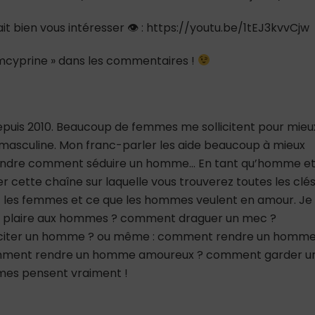
ait bien vous intéresser 👁 : https://youtu.be/1tEJ3kvvCjw
teamcyprine » dans les commentaires !
depuis 2010. Beaucoup de femmes me sollicitent pour mieu
asculine. Mon franc-parler les aide beaucoup à mieux
rendre comment séduire un homme… En tant qu’homme e
er cette chaîne sur laquelle vous trouverez toutes les clé
 les femmes et ce que les hommes veulent en amour. Je
nt plaire aux hommes ? comment draguer un mec ?
citer un homme ? ou même : comment rendre un homm
mment rendre un homme amoureux ? comment garder u
mes pensent vraiment !