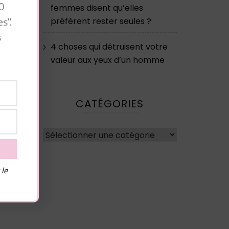
0
femmes disent qu’elles
s".
préfèrent rester seules ?
s
4 choses qui détruisent votre
valeur aux yeux d’un homme
CATÉGORIES
e
Catégories
 le