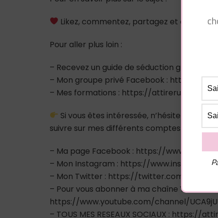
ch
Likez, commentez, partagez et abonnez-
Pour aller plus loin :
– Recevez un guide de séduction gratuitem
– Mon groupe privé Facebook : https://
– Mes formations : https://attirerunhomme
Si vous êtes intéressée, n’hésitez pas à
suivre sur mes différents comptes sociaux :
– Ma page Facebook : https://www.facebo
Pa
– Mon Instagram : https://www.instagram.
– Mon Twitter : https://twitter.com/pluiede
– Pour vous abonner à ma chaîne Youtube :
https://www.youtube.com/channel/UCA9
– TOUS MES RESEAUX SOCIAUX : https://atti