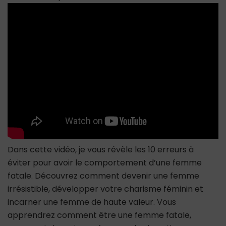
:
10
Erreurs
à
éviter
Pour
Avoir
le
Comportement
d’une
Fille
Irrésistible
Dans cette vidéo, je vous révèle les 10 erreurs à
éviter pour avoir le comportement d’une femme
fatale. Découvrez comment devenir une femme
irrésistible, développer votre charisme féminin et
incarner une femme de haute valeur. Vous
apprendrez comment être une femme fatale,