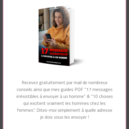
COMMENT SAVOIR
Quelles sont les
LACHER PRISE EN
phrases qui prouvent
AMOUR ET AU LIT –
que c’est un homme
Masterclass
amoureux ?
psychologie offerte
Vous pourriez également aimer...
Recevez gratuitement par mail de nombreux
conseils ainsi que mes guides PDF "17 messages
irrésistibles à envoyer à un homme" & "10 choses
qui excitent vraiment les hommes chez les
femmes". Dites-moi simplement à quelle adresse
Laisser un commentaire
je dois vous les envoyer !
Votre adresse e-mail ne sera pas publiée.
Les