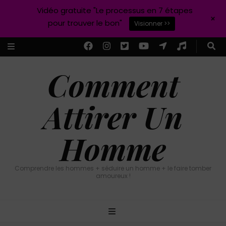
Vidéo gratuite "Le processus en 7 étapes
+
pour trouver le bon"
Visionner >>
Comment
Attirer Un
Homme
Comprendre les hommes + séduire un homme + le faire tomber
amoureux !