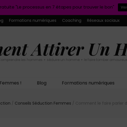
ratuite "Le processus en 7 étapes pour trouver le bon"
Vis
og
Formations numériques
Coaching
Réseaux sociaux
nt Attirer Un
omprendre les hommes + séduire un homme + le faire tomber amoureux
n Femmes !
Blog
Formations numériques
uction
/
Conseils Séduction Femmes
/
Comment le faire parler 