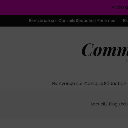
Vidéo g
Bienvenue sur Conseils Séduction Femmes !
Bl
Comme
C
Bienvenue sur Conseils Séductio
Accueil
/
Blog séd