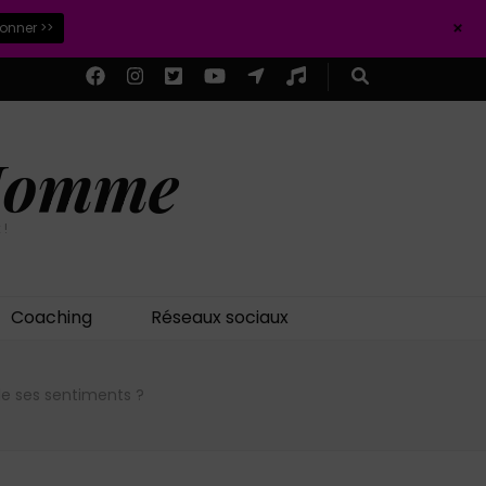
+
ionner >>
 Homme
 !
Coaching
Réseaux sociaux
de ses sentiments ?