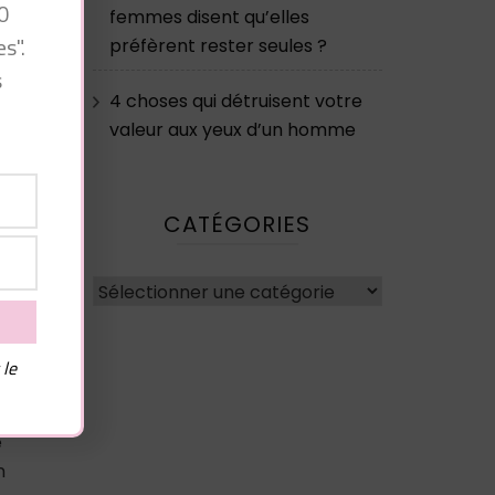
0
femmes disent qu’elles
s".
préfèrent rester seules ?
s
_g
4 choses qui détruisent votre
valeur aux yeux d’un homme
CATÉGORIES
x
Catégories
t
s
 le
e
n