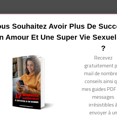
us Souhaitez Avoir Plus De Suc
n Amour Et Une Super Vie Sexuel
www.facebook.com/groups/communautecyprine/
?
Recevez
gratuitement 
 venir consulter mon site Conseils Séduction Femmes ou m
mail de nombr
conseils ainsi 
ok.com/groups/conseilsseductionfemmes/
mes guides PDF
com/produit_bio/
messages
cyprine
irrésistibles 
envoyer à u