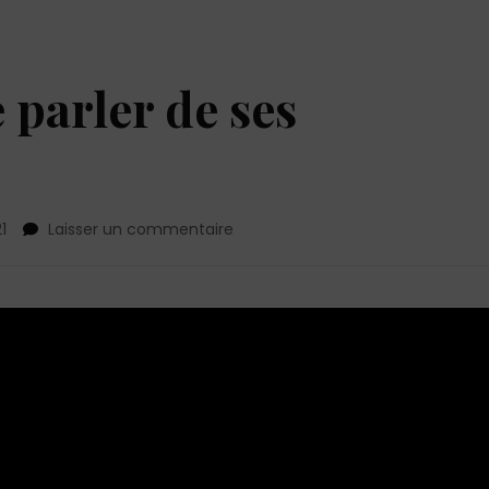
 parler de ses
sur
1
Laisser un commentaire
Comment
le
faire
parler
de
ses
sentiments
?